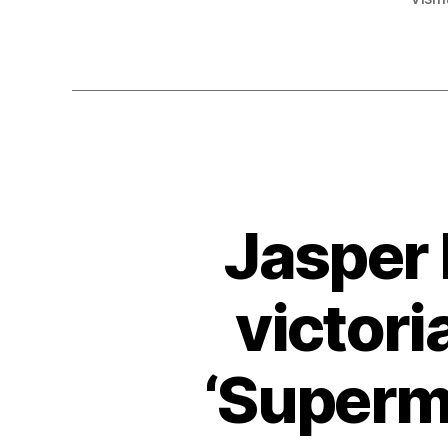
b
o
o
k
Jasper 
victori
‘Superm