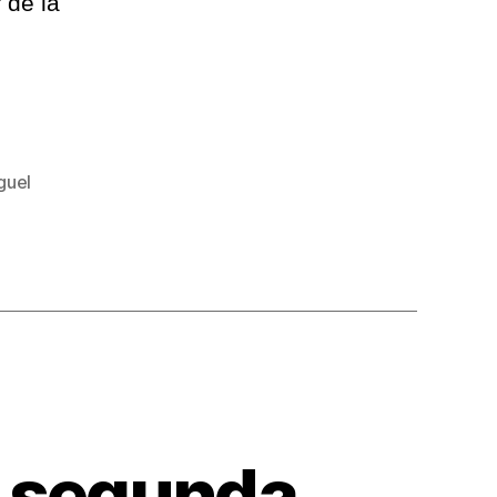
 de la
guel
a segunda