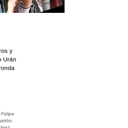
ros y
o Urán
 ronda
 Felipe
Jumbo
 Aert