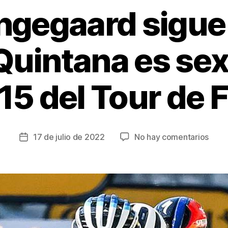
gegaard sigue 
Quintana es sex
15 del Tour de 
en
17 de julio de 2022
No hay comentarios
Fecha
Jona
de
Ving
la
sigu
entrada
de
líder
y
Nairo