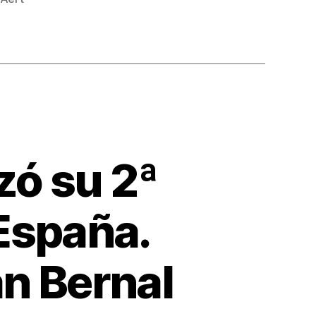
zó su 2ª
 España.
n Bernal