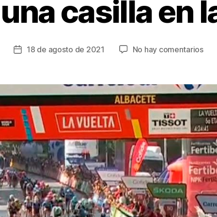
una casilla en l
en
18 de agosto de 2021
No hay comentarios
Fecha
Jas
de
Phi
la
alc
entrada
su
2ª
vict
en
la
Vue
a
Esp
‘Su
Lóp
y