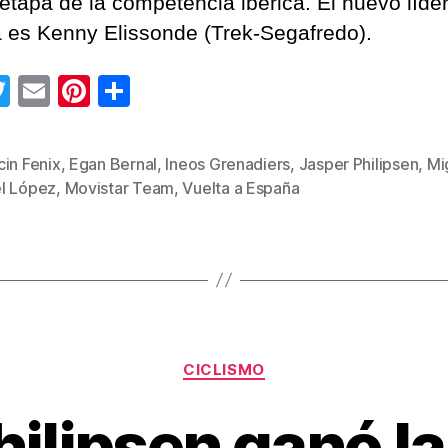
 etapa de la competencia ibérica. El nuevo líder
a es Kenny Elissonde (Trek-Segafredo).
T
E
Pi
C
wi
m
nt
o
tt
ail
er
m
in Fenix
,
Egan Bernal
,
Ineos Grenadiers
,
Jasper Philipsen
,
Mi
s
er
e
p
l López
,
Movistar Team
,
Vuelta a España
st
ar
tir
Categorías
CICLISMO
hilipsen ganó l