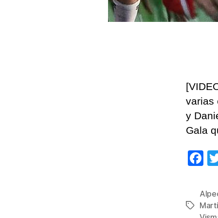
[VIDEO
varias
y Dani
Gala q
F
a
c
Alpe
e
Mart
Etiqueta
Vism