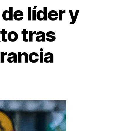
de líder y
to tras
Francia
s
egaard
e