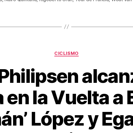
st
ar
tir
Categorías
CICLISMO
Philipsen alcan
a en la Vuelta a
án’ López y Ega