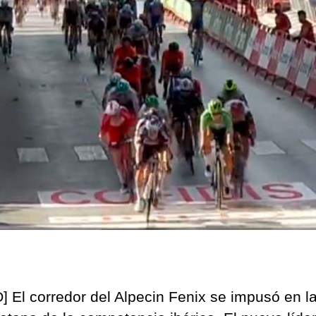
Ega
Ber
gan
una
casi
en
la
Gen
] El corredor del Alpecin Fenix se impusó en l