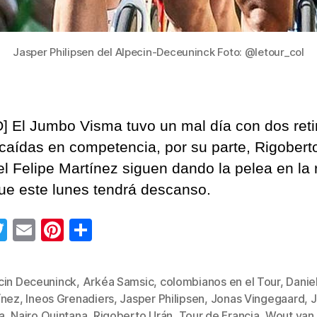
Jasper Philipsen del Alpecin-Deceuninck Foto: @letour_col
] El Jumbo Visma tuvo un mal día con dos reti
 caídas en competencia, por su parte, Rigobert
el Felipe Martínez siguen dando la pelea en la
ue este lunes tendrá descanso.
T
E
Pi
C
wi
m
nt
o
tt
ail
er
m
cin Deceuninck
,
Arkéa Samsic
,
colombianos en el Tour
,
Daniel
er
e
p
ínez
,
Ineos Grenadiers
,
Jasper Philipsen
,
Jonas Vingegaard
,
s
a
,
Nairo Quintana
,
Rigoberto Urán
,
Tour de Francia
,
Wout van