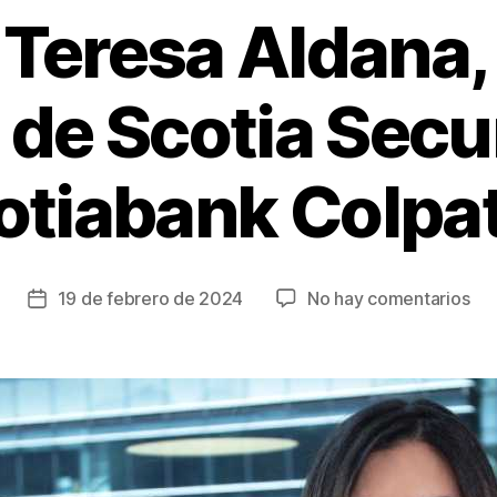
 Teresa Aldana,
 de Scotia Secur
otiabank Colpat
en
19 de febrero de 2024
No hay comentarios
Fecha
Nub
de
Ter
la
Ald
entrada
nu
ger
de
Sco