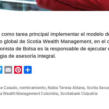
 como tarea principal implementar el modelo d
o global de Scotia Wealth Management, en el c
onista de Bolsa es la responsable de ejecutar
gia de asesoría integral.
T
E
Pi
C
wi
m
nt
o
tt
ail
er
m
ne Casado
,
nombramiento
,
Nubia Teresa Aldana
,
Scotia Secur
s
er
e
p
ia Wealth Management Colombia
,
Scotiabank Colpatria
st
ar
tir