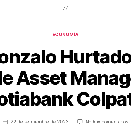
Categorías
ECONOMÍA
onzalo Hurtado
de Asset Mana
otiabank Colpat
e
22 de septiembre de 2023
No hay comentarios
Fecha
J
de