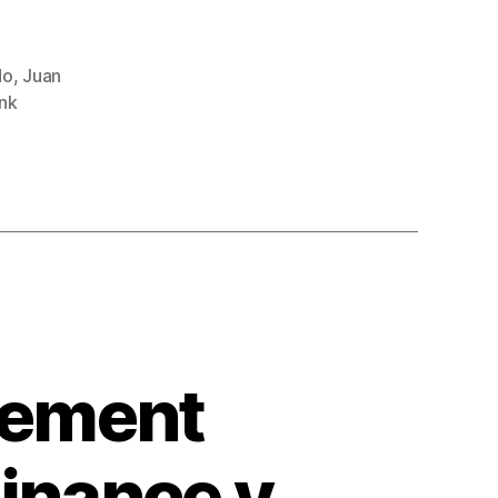
do
,
Juan
nk
gement
Finance y