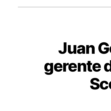
o
k
Juan G
gerente 
Sc