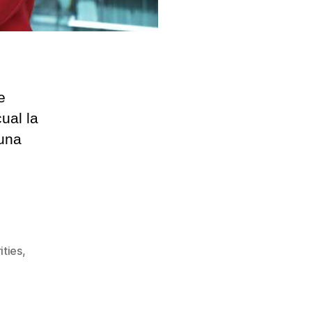
e
ual la
 una
ities
,