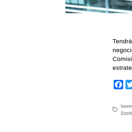
Tendrá
negoci
Comisi
estrate
F
a
c
Ivon
Etiqueta
e
Scot
b
o