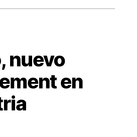
, nuevo
gement en
ria
n
uan