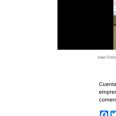
Juan Gonz
Cuenta
empres
comerc
F