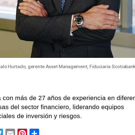
alo Hurtado, gerente Asset Management, Fiduciaria Scotiabank 
 con más de 27 años de experiencia en difere
as del sector financiero, liderando equipos
iales de inversión y riesgos.
T
E
Pi
C