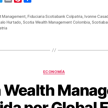
wi
m
nt
o
tt
ail
er
m
t Management
,
Fiduciaria Scotiabank Colpatria
,
Ivonne Casa
er
e
p
alo Hurtado
,
Scotia Wealth Management Colombia
,
Scotiaba
s
st
ar
tria
tir
Categorías
ECONOMÍA
a Wealth Mana
da por Global 