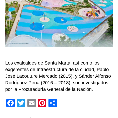
por
presu
irreg
en
const
del
Parqu
del
Agua
Los exalcaldes de Santa Marta, así como los
exgerentes de Infraestructura de la ciudad, Pablo
José Lacouture Mercado (2015), y Sánder Alfonso
Rodríguez Peña (2016 – 2018), son investigados
por la Procuraduría General de la Nación.
F
T
E
Pi
C
a
wi
m
nt
o