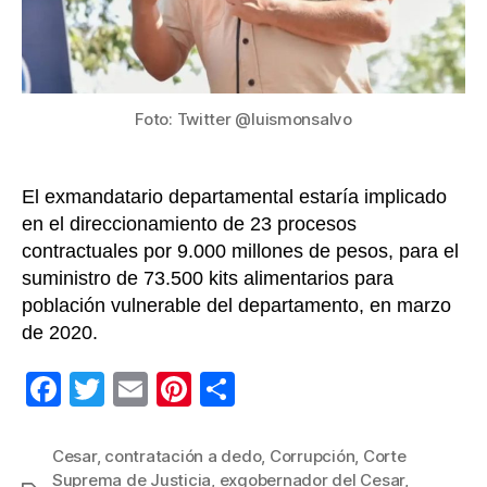
irreg
dura
la
pan
Foto: Twitter @luismonsalvo
El exmandatario departamental estaría implicado
en el direccionamiento de 23 procesos
contractuales por 9.000 millones de pesos, para el
suministro de 73.500 kits alimentarios para
población vulnerable del departamento, en marzo
de 2020.
F
T
E
Pi
C
a
wi
m
nt
o
c
tt
ail
er
m
Cesar
,
contratación a dedo
,
Corrupción
,
Corte
Suprema de Justicia
,
exgobernador del Cesar
,