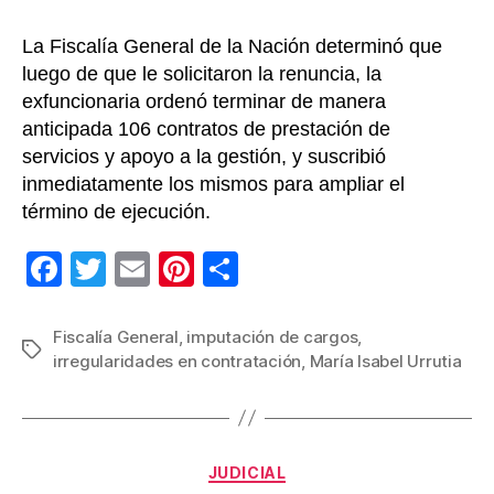
La Fiscalía General de la Nación determinó que
luego de que le solicitaron la renuncia, la
exfuncionaria ordenó terminar de manera
anticipada 106 contratos de prestación de
servicios y apoyo a la gestión, y suscribió
inmediatamente los mismos para ampliar el
término de ejecución.
F
T
E
Pi
C
a
wi
m
nt
o
c
tt
ail
er
m
Fiscalía General
,
imputación de cargos
,
Etiquetas
irregularidades en contratación
,
María Isabel Urrutia
e
er
e
p
b
st
ar
o
tir
Categorías
o
JUDICIAL