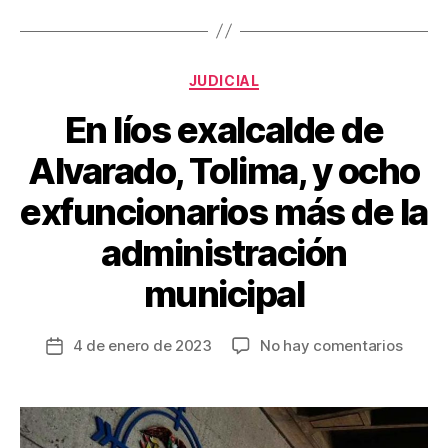
b
st
ar
o
tir
Categorías
o
JUDICIAL
k
En líos exalcalde de
Alvarado, Tolima, y ocho
exfuncionarios más de la
administración
municipal
en
4 de enero de 2023
No hay comentarios
Fecha
En
de
líos
la
exalca
entrada
de