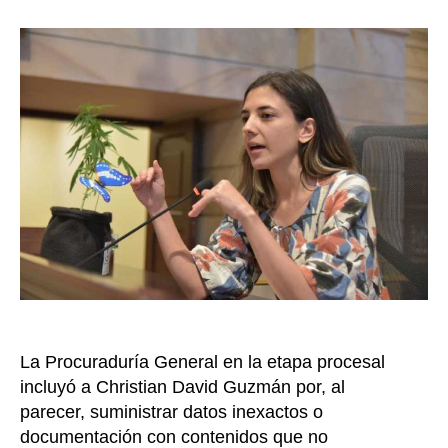
Susa
la
‘Borea
entrada
es
inves
por
la
presu
contr
irregu
de
un
funci
de
su
UTL
La Procuraduría General en la etapa procesal
incluyó a Christian David Guzmán por, al
parecer, suministrar datos inexactos o
documentación con contenidos que no