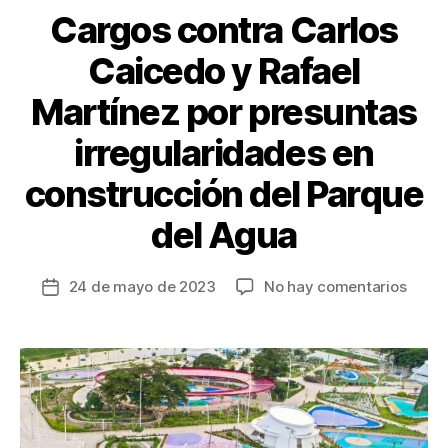
k
Cargos contra Carlos
Caicedo y Rafael
Martínez por presuntas
irregularidades en
construcción del Parque
del Agua
en
24 de mayo de 2023
No hay comentarios
Fecha
Carg
de
contr
la
Carlo
entrada
Caice
y
Rafae
Martí