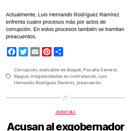
2015
Actualmente, Luis Hernando Rodríguez Ramírez
enfrenta cuatro procesos más por actos de
corrupción. En estos procesos también se tramitan
preacuerdos.
F
T
E
Pi
C
a
wi
m
nt
o
c
tt
ail
er
m
Corrupción
,
exalcalde de Ibagué
,
Fiscalía General
,
Ibagué
,
irregularidades en contratación
,
Luis
Etiquetas
e
er
e
p
Hernando Rodríguez Ramírez
,
preacuerdo
b
st
ar
o
tir
o
Categorías
JUDICIAL
k
Acusan al exgobernador