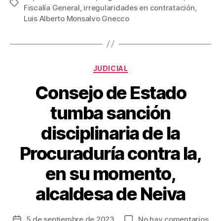
e
er
e
p
Etiquetas
Fiscalía General
,
irregularidades en contratación
,
b
st
ar
Luis Alberto Monsalvo Gnecco
o
tir
o
k
Categorías
JUDICIAL
Consejo de Estado
tumba sanción
disciplinaria de la
Procuraduría contra la,
en su momento,
alcaldesa de Neiva
en
5 de septiembre de 2023
No hay comentarios
Fecha