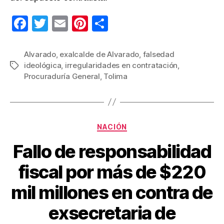
F
T
E
Pi
C
a
wi
m
nt
o
c
tt
ail
er
m
Alvarado
,
exalcalde de Alvarado
,
falsedad
ideológica
,
irregularidades en contratación
,
Etiquetas
e
er
e
p
Procuraduría General
,
Tolima
b
st
ar
o
tir
o
Categorías
NACIÓN
k
Fallo de responsabilidad
fiscal por más de $220
mil millones en contra de
exsecretaria de