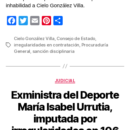
inhabilidad a Cielo González Villa.
F
T
E
Pi
C
a
wi
m
nt
o
c
tt
ail
er
m
Cielo González Villa
,
Consejo de Estado
,
irregularidades en contratación
,
Procuraduría
Etiquetas
e
er
e
p
General
,
sanción disciplinaria
b
st
ar
o
tir
o
Categorías
JUDICIAL
k
Exministra del Deporte
María Isabel Urrutia,
imputada por