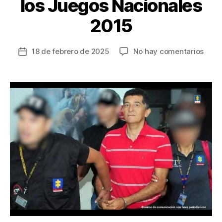
los Juegos Nacionales
2015
en
18 de febrero de 2025
No hay comentarios
Fecha
Cárc
de
para
la
exal
entrada
de
Ibag
por
contr
irreg
en
el
marc
de
los
Jueg
Naci