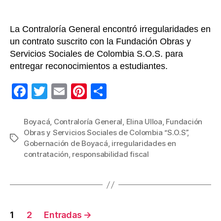
Edu
de
La Contraloría General encontró irregularidades en
Boy
Eli
un contrato suscrito con la Fundación Obras y
Ull
Servicios Sociales de Colombia S.O.S. para
entregar reconocimientos a estudiantes.
F
T
E
Pi
C
a
wi
m
nt
o
c
tt
ail
er
m
Boyacá
,
Contraloría General
,
Elina Ulloa
,
Fundación
Obras y Servicios Sociales de Colombia “S.O.S”
,
e
er
e
p
Etiquetas
Gobernación de Boyacá
,
irregularidades en
b
st
ar
contratación
,
responsabilidad fiscal
o
tir
o
k
Navegación
1
2
Entradas
→