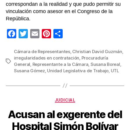
correspondan a la realidad y que pudo permitir su
vinculación como asesor en el Congreso de la
República.
F
T
E
Pi
C
a
wi
m
nt
o
c
tt
ail
er
m
Cámara de Representantes
,
Christian David Guzmán
,
irregularidades en contratación
,
Procuraduría
e
er
e
p
Etiquetas
General
,
Representante a la Cámara
,
Susana Boreal
,
b
st
ar
Susana Gómez
,
Unidad Legislativa de Trabajo
,
UTL
o
tir
o
k
Categorías
JUDICIAL
Acusan al exgerente del
Hospital Simón Bolívar