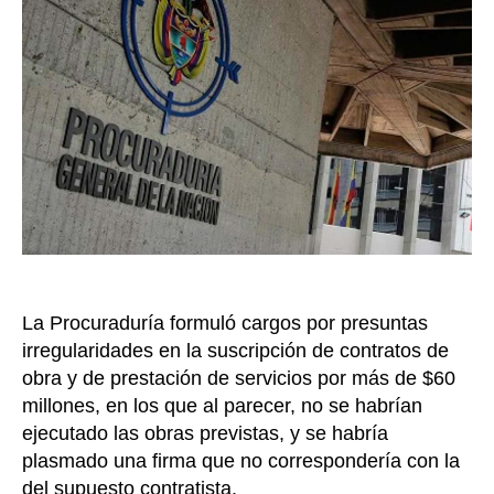
Alvara
Tolima
y
ocho
exfunc
más
de
la
admini
munici
La Procuraduría formuló cargos por presuntas
irregularidades en la suscripción de contratos de
obra y de prestación de servicios por más de $60
millones, en los que al parecer, no se habrían
ejecutado las obras previstas, y se habría
plasmado una firma que no correspondería con la
del supuesto contratista.