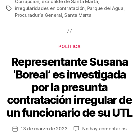
c
tt
ail
er
m
Corrupción
,
exalcalde de Santa Marta
,
irregularidades en contratación
,
Parque del Agua
,
Etiquetas
e
er
e
p
Procuraduría General
,
Santa Marta
b
st
ar
o
tir
o
Categorías
POLÍTICA
k
Representante Susana
‘Boreal’ es investigada
por la presunta
contratación irregular de
un funcionario de su UTL
en
13 de marzo de 2023
No hay comentarios
Fecha
Repre
de