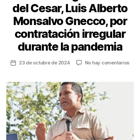
del Cesar, Luis Alberto
Monsalvo Gnecco, por
contratación irregular
durante la pandemia
en
23 de octubre de 2024
No hay comentarios
Fecha
Acu
de
al
la
exgo
entrada
del
Cesa
Luis
Albe
Mons
Gnec
por
cont