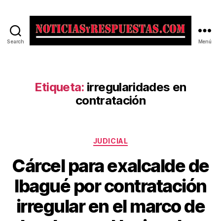
Search
Menú
Noticias
y
Respuestas
Etiqueta:
irregularidades en
contratación
Categorías
JUDICIAL
Cárcel para exalcalde de
Ibagué por contratación
irregular en el marco de