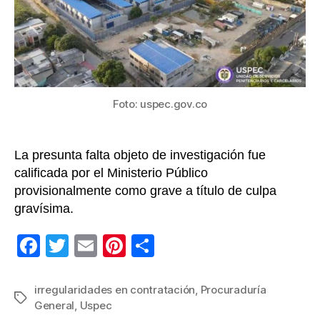
por
pres
irreg
en
cont
por
Foto: uspec.gov.co
más
de
$4.5
La presunta falta objeto de investigación fue
millo
calificada por el Ministerio Público
provisionalmente como grave a título de culpa
gravísima.
F
T
E
Pi
C
a
wi
m
nt
o
c
tt
ail
er
m
irregularidades en contratación
,
Procuraduría
Etiquetas
General
,
Uspec
e
er
e
p