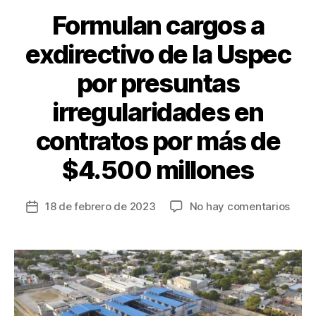
k
Formulan cargos a
exdirectivo de la Uspec
por presuntas
irregularidades en
contratos por más de
$4.500 millones
en
18 de febrero de 2023
No hay comentarios
Fecha
Form
de
carg
la
a
entrada
exdir
de
la
Uspe