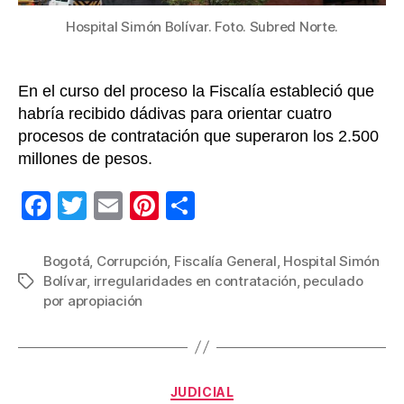
cont
Hospital Simón Bolívar. Foto. Subred Norte.
En el curso del proceso la Fiscalía estableció que
habría recibido dádivas para orientar cuatro
procesos de contratación que superaron los 2.500
millones de pesos.
F
T
E
Pi
C
a
wi
m
nt
o
c
tt
ail
er
m
Bogotá
,
Corrupción
,
Fiscalía General
,
Hospital Simón
Bolívar
,
irregularidades en contratación
,
peculado
Etiquetas
e
er
e
p
por apropiación
b
st
ar
o
tir
o
Categorías
JUDICIAL