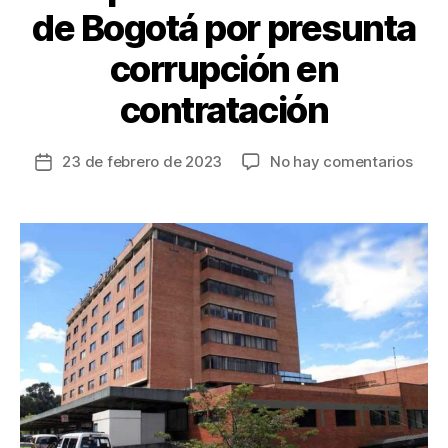
de Bogotá por presunta
corrupción en
contratación
en
23 de febrero de 2023
No hay comentarios
Fecha
Acus
de
al
la
exge
entrada
del
Hospi
Simó
Bolív
de
Bogo
por
pres
corr
en