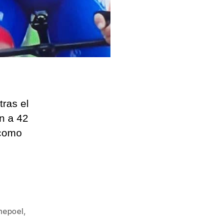
ras el
ón a 42
 como
nepoel
,