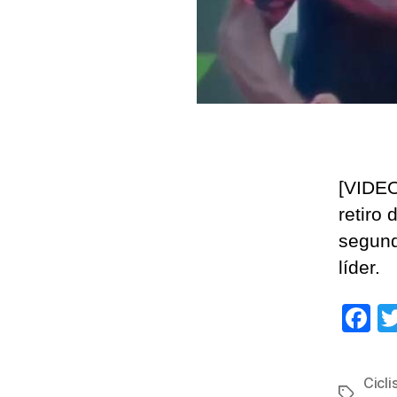
[VIDEO
retiro 
segund
líder.
F
a
c
Cicl
Etiqueta