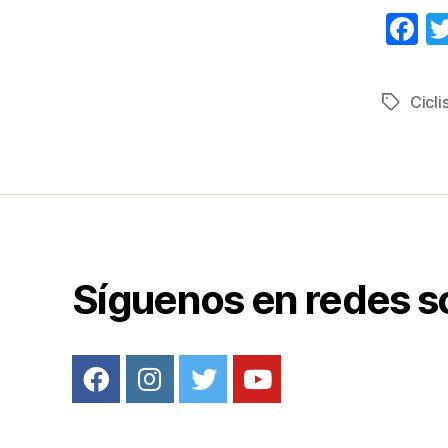
F
a
c
Cicl
Etiqueta
e
b
o
o
k
Síguenos en redes s