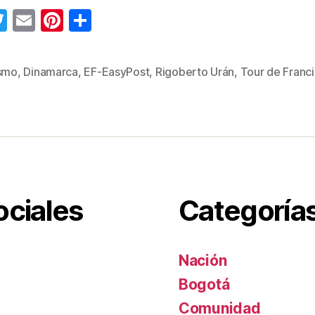
T
E
Pi
C
wi
m
nt
o
tt
ail
er
m
ismo
,
Dinamarca
,
EF-EasyPost
,
Rigoberto Urán
,
Tour de Franci
s
er
e
p
st
ar
tir
ociales
Categoría
Nación
Bogotá
Comunidad