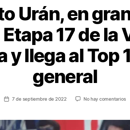
o Urán, en gra
 Etapa 17 de la 
 y llega al Top 1
general
e
7 de septiembre de 2022
No hay comentarios
Fecha
R
de
U
la
e
entrada
g