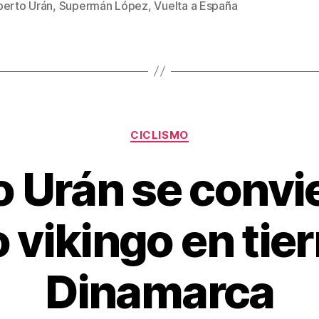
er
e
p
berto Urán
,
Supermán López
,
Vuelta a España
st
ar
tir
Categorías
CICLISMO
 Urán se convi
 vikingo en tier
Dinamarca