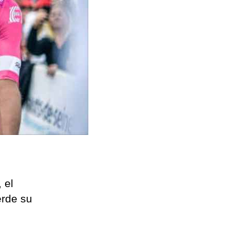
 el
erde su