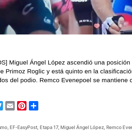
S] Miguel Ángel López ascendió una posición t
de Primoz Roglic y está quinto en la clasificaci
os del podio. Remco Evenepoel se mantiene
T
E
Pi
C
wi
m
nt
o
tt
ail
er
m
ismo
,
EF-EasyPost
,
Etapa 17
,
Miguel Ángel López
,
Remco Eve
s