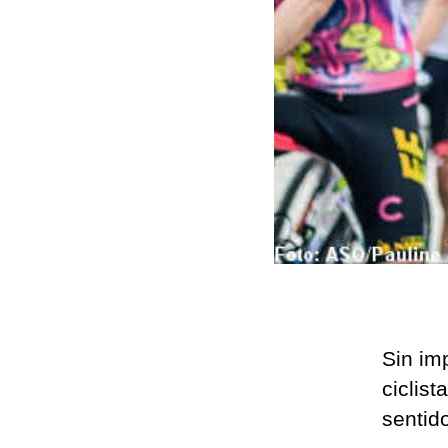
Sin imp
ciclis
sentid