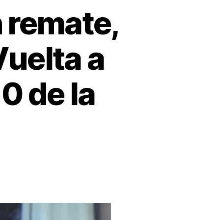
n remate,
Vuelta a
0 de la
n
igoberto
rán,
n
ran