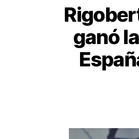
Rigobert
ganó la
España