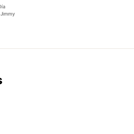
Día
,
Jimmy
s