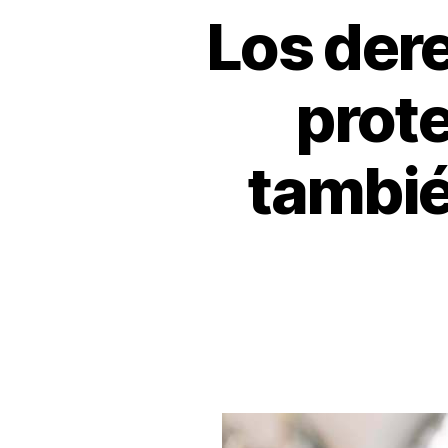
Los der
prote
tambié