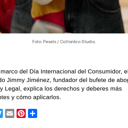
Foto: Pexels / Cottonbro Studio.
 marco del Día Internacional del Consumidor, e
o Jimmy Jiménez, fundador del bufete de ab
ity Legal, explica los derechos y deberes más
ntes y cómo aplicarlos.
T
E
Pi
C
wi
m
nt
o