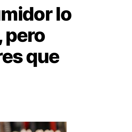
midor lo
, pero
res que
echos
sumidor