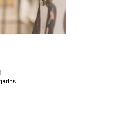
l
ogados