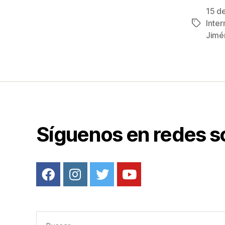
c
15 d
e
Inte
Etiqueta
b
Jimé
o
o
k
Síguenos en redes s
Buscar: