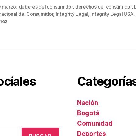
tt
ail
er
m
e marzo
,
deberes del consumidor
,
derechos del consumidor
,
er
e
p
rnacional del Consumidor
,
Integrity Legal
,
Integrity Legal USA
s
st
ar
nez
tir
ociales
Categoría
Nación
Bogotá
Comunidad
Deportes