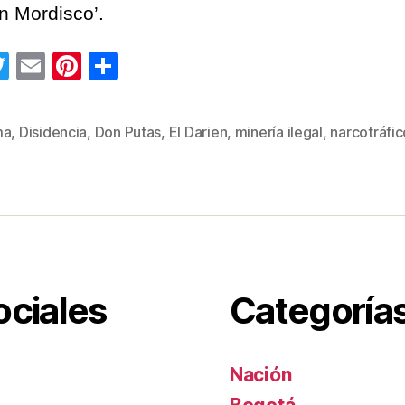
án Mordisco’.
T
E
Pi
C
wi
m
nt
o
tt
ail
er
m
ma
,
Disidencia
,
Don Putas
,
El Darien
,
minería ilegal
,
narcotráfic
s
er
e
p
st
ar
tir
ociales
Categoría
Nación