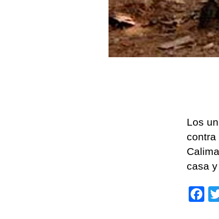
Los un
contra
Calima
casa y
F
a