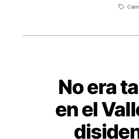
c
Cali
Etiqueta
e
b
o
o
k
No era t
en el Vall
disiden