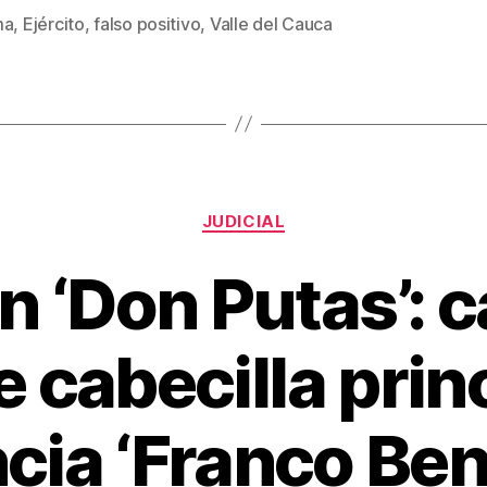
tt
ail
er
m
ma
,
Ejército
,
falso positivo
,
Valle del Cauca
s
er
e
p
st
ar
tir
Categorías
JUDICIAL
an ‘Don Putas’: 
e cabecilla prin
cia ‘Franco Be