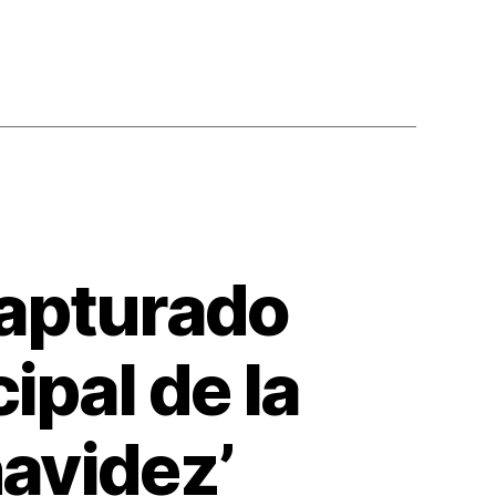
capturado
cipal de la
navidez’