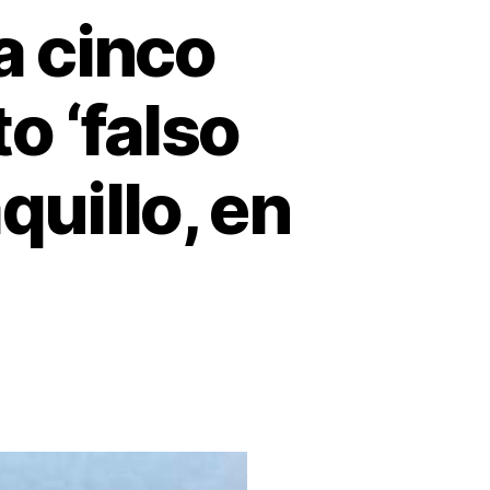
 a cinco
o ‘falso
uillo, en
a
ez
ió