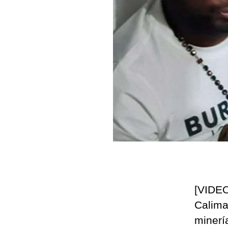
[VIDEO
Calima
minería