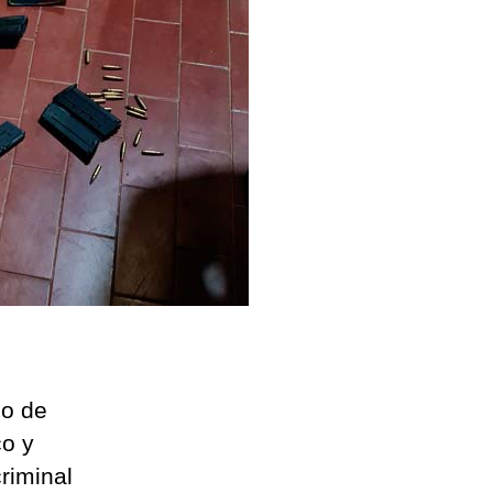
io de
co y
criminal