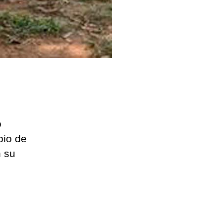
o
pio de
n su