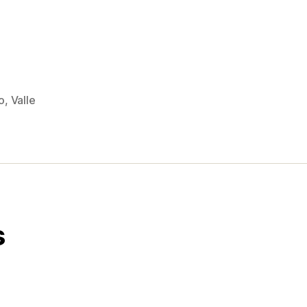
o
,
Valle
s