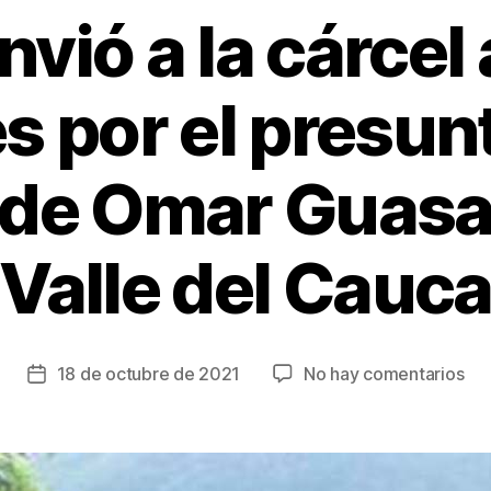
vió a la cárcel
es por el presunt
’ de Omar Guasaq
Valle del Cauc
en
18 de octubre de 2021
No hay comentarios
Fecha
Ju
de
env
la
a
entrada
la