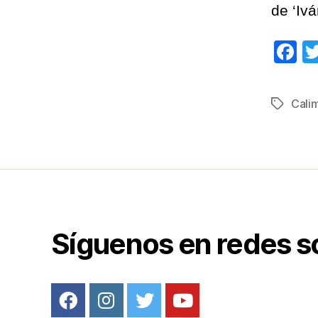
de ‘Iv
F
a
c
Cali
Etiqueta
e
b
o
o
k
Síguenos en redes s