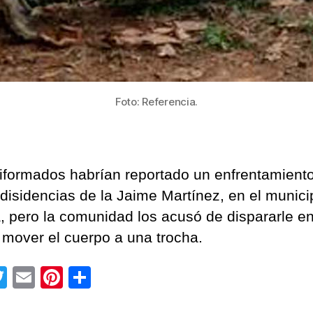
Foto: Referencia.
iformados habrían reportado un enfrentamient
 disidencias de la Jaime Martínez, en el munici
, pero la comunidad los acusó de dispararle e
 mover el cuerpo a una trocha.
T
E
Pi
C
wi
m
nt
o