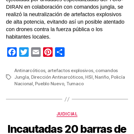
DIRAN en colaboración con comandos jungla, se
realizó la neutralización de artefactos explosivos
de alta potencia, evitando así un posible atentado
con drones contra la fuerza pública o los
habitantes locales.
F
T
E
Pi
C
a
wi
m
nt
o
c
tt
ail
er
m
Antinarcóticos
,
artefactos explosivos
,
comandos
Jungla
,
Dirección Antinarcóticos
,
HSI
,
Nariño
,
Policía
Etiquetas
e
er
e
p
Nacional
,
Pueblo Nuevo
,
Tumaco
b
st
ar
o
tir
o
Categorías
JUDICIAL
k
Incautadas 20 barras de