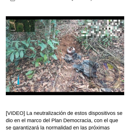
Ubic
de
y
la
dest
entrada
tres
arte
expl
en
Sard
Nort
de
Sant
[VIDEO] La neutralización de estos dispositivos se
dio en el marco del Plan Democracia, con el que
se garantizará la normalidad en las próximas