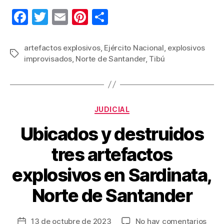
F
T
E
Pi
C
a
wi
m
nt
o
c
tt
ail
er
m
artefactos explosivos
,
Ejército Nacional
,
explosivos
Etiquetas
improvisados
,
Norte de Santander
,
Tibú
e
er
e
p
b
st
ar
o
tir
Categorías
o
JUDICIAL
k
Ubicados y destruidos
tres artefactos
explosivos en Sardinata,
Norte de Santander
en
13 de octubre de 2023
No hay comentarios
Fecha