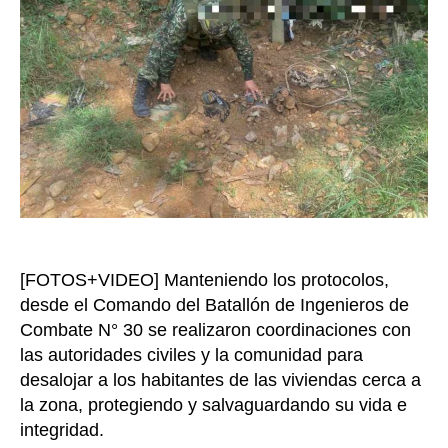
expl
en
Tibú,
fuer
dest
por
el
Ejérc
Naci
[FOTOS+VIDEO] Manteniendo los protocolos,
desde el Comando del Batallón de Ingenieros de
Combate N° 30 se realizaron coordinaciones con
las autoridades civiles y la comunidad para
desalojar a los habitantes de las viviendas cerca a
la zona, protegiendo y salvaguardando su vida e
integridad.