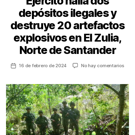
Ejército halla dos
depósitos ilegales y
destruye 20 artefactos
explosivos en El Zulia,
Norte de Santander
en
16 de febrero de 2024
No hay comentarios
Fecha
Ejérc
de
halla
la
dos
entrada
depó
ilega
y
dest
20
artef
explo