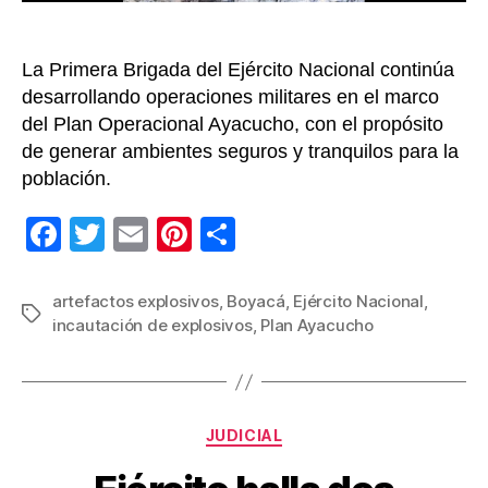
La Primera Brigada del Ejército Nacional continúa
desarrollando operaciones militares en el marco
del Plan Operacional Ayacucho, con el propósito
de generar ambientes seguros y tranquilos para la
población.
F
T
E
Pi
C
a
wi
m
nt
o
c
tt
ail
er
m
artefactos explosivos
,
Boyacá
,
Ejército Nacional
,
Etiquetas
incautación de explosivos
,
Plan Ayacucho
e
er
e
p
b
st
ar
o
tir
Categorías
o
JUDICIAL
k