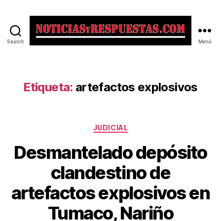
Search
Menú
Noticias
y
Respuestas
Etiqueta:
artefactos explosivos
Categorías
JUDICIAL
Desmantelado depósito
clandestino de
artefactos explosivos en
Tumaco, Nariño