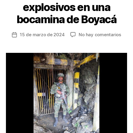
explosivos en una
bocamina de Boyacá
en
15 de marzo de 2024
No hay comentarios
Fecha
Incau
de
20
la
barra
entrada
de
explo
en
una
boca
de
Boya