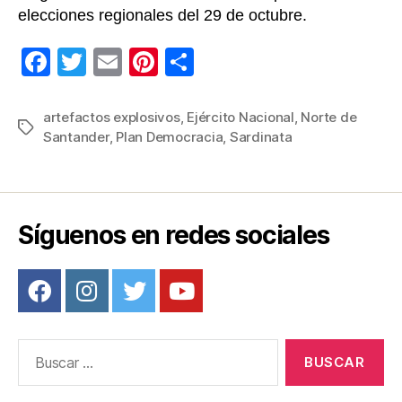
elecciones regionales del 29 de octubre.
F
T
E
Pi
C
a
wi
m
nt
o
c
tt
ail
er
m
artefactos explosivos
,
Ejército Nacional
,
Norte de
Etiquetas
Santander
,
Plan Democracia
,
Sardinata
e
er
e
p
b
st
ar
o
tir
o
Síguenos en redes sociales
k
Buscar: