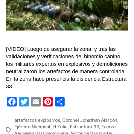
en
El
Zulia
Nort
de
Sant
[VIDEO] Luego de asegurar la zona, y tras las
validaciones y verificaciones del binomio canino,
los militares expertos en explosivos y demoliciones
neutralizaron los artefactos de manera controlada.
En la zona hace presencia la disidencia Estructura
33.
F
T
E
Pi
C
a
wi
m
nt
o
c
tt
ail
er
m
artefactos explosivos
,
Coronel Jonathan Alarcón
,
Ejército Nacional
,
El Zulia
,
Estructura 33
,
Fuerza
e
er
e
p
Etiquetas
Aeroespacial Colombiana
,
Norte de Santander
,