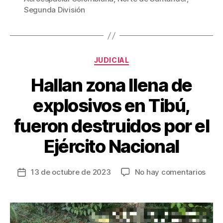
b
st
ar
Segunda División
o
tir
o
k
Categorías
JUDICIAL
Hallan zona llena de
explosivos en Tibú,
fueron destruidos por el
Ejército Nacional
en
13 de octubre de 2023
No hay comentarios
Fecha
Hall
de
zona
la
llena
entrada
de