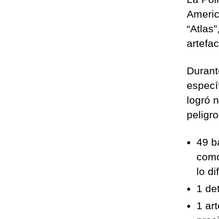
Americ
“Atlas
artefa
Durant
especí
logró n
peligr
49 b
como
lo di
1 de
1 ar