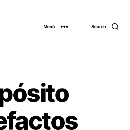
Menú
Search
pósito
efactos