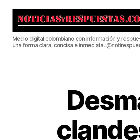
Noticias
Medio digital colombiano con información y respue
y
una forma clara, concisa e inmediata. @notirespue
Respuestas
Desma
clande