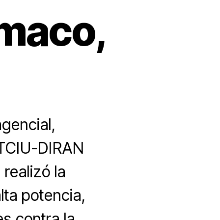
umaco,
gencial,
l TCIU-DIRAN
realizó la
lta potencia,
s contra la