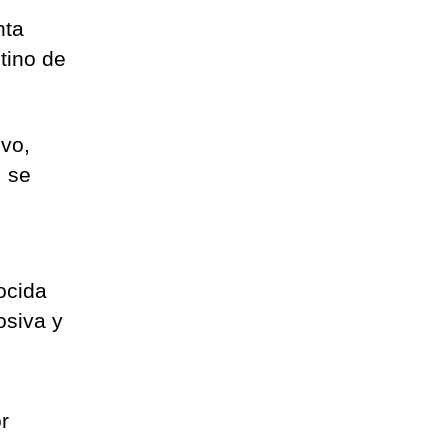
nta
tino de
evo,
, se
ocida
osiva y
r