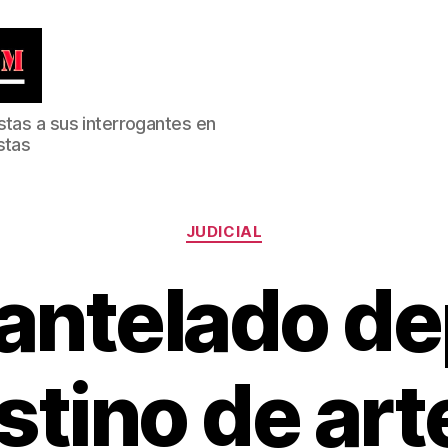
stas a sus interrogantes en
stas
Categorías
JUDICIAL
ntelado de
stino de art