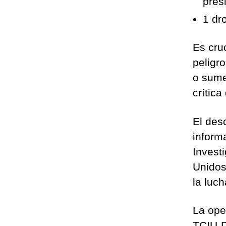
presi
1 dr
Es cru
peligr
o sume
crítica
El des
inform
Invest
Unidos
la luc
La ope
TCIU-D