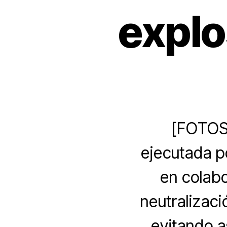
explo
[FOTOS]
ejecutada p
en colabo
neutralizaci
evitando a