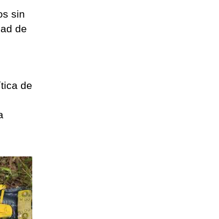
os sin
dad de
ítica de
a