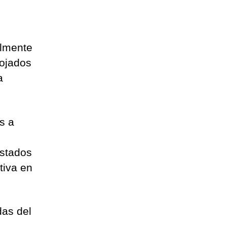
almente
mojados
a
s a
Estados
tiva en
das del