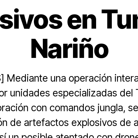
sivos en T
Nariño
 Mediante una operación intera
or unidades especializadas de
ración con comandos jungla, se 
ón de artefactos explosivos de a
sí un posible atentado con drone