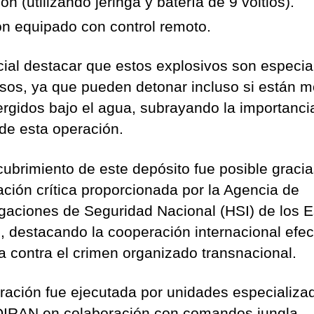
ón (utilizando jeringa y batería de 9 voltios).
on equipado con control remoto.
cial destacar que estos explosivos son especi
osos, ya que pueden detonar incluso si están 
rgidos bajo el agua, subrayando la importanci
 de esta operación.
cubrimiento de este depósito fue posible gracia
ación crítica proporcionada por la Agencia de
igaciones de Seguridad Nacional (HSI) de los 
, destacando la cooperación internacional efec
ha contra el crimen organizado transnacional.
ración fue ejecutada por unidades especializa
IRAN en colaboración con comandos jungla,