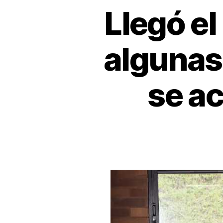
Llegó el
algunas
se ac