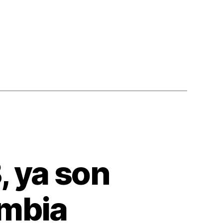
, ya son
ombia