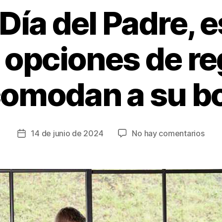
 Día del Padre, 
 opciones de re
omodan a su bo
en
14 de junio de 2024
No hay comentarios
Fecha
Lleg
de
el
la
Día
entrada
del
Padr
esta
son