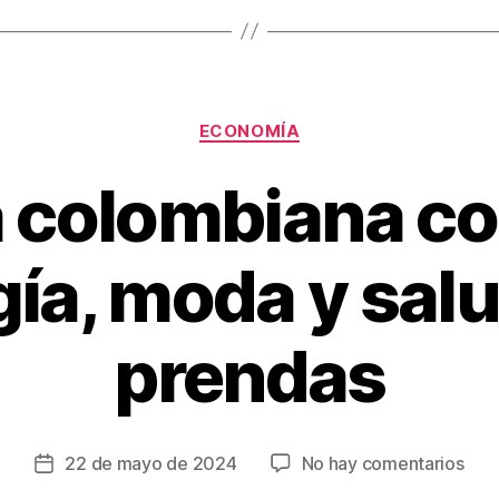
Categorías
ECONOMÍA
 colombiana c
ía, moda y sal
prendas
en
22 de mayo de 2024
No hay comentarios
Fecha
Mar
de