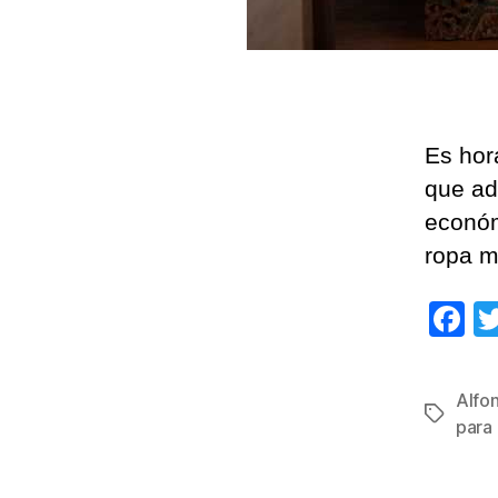
Es hor
que ad
económ
ropa m
F
a
c
Alfo
Etiqueta
e
para
b
o