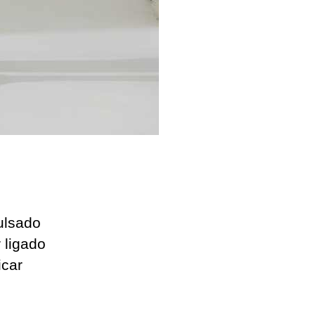
ulsado
r ligado
icar