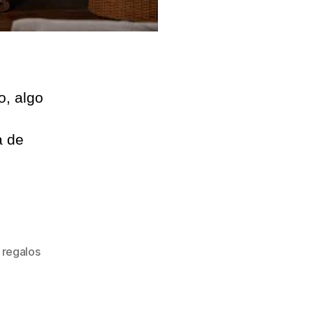
o, algo
a de
,
regalos