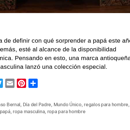
a de definir con qué sorprender a papá este añ
emás, esté al alcance de la disponibilidad
ica. Pensando en esto, una marca antioqueñ
asculina lanzó una colección especial.
T
E
Pi
C
wi
m
nt
o
tt
ail
er
m
nso Bernal
,
Día del Padre
,
Mundo Único
,
regalos para hombre
s
er
e
p
 papá
,
ropa masculina
,
ropa para hombre
st
ar
tir