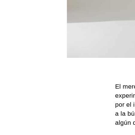
El mer
experi
por el 
a la b
algún 