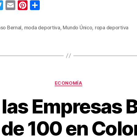
T
E
Pi
C
wi
m
nt
o
tt
ail
er
m
nso Bernal
,
moda deportiva
,
Mundo Único
,
ropa deportiva
s
er
e
p
st
ar
tir
Categorías
ECONOMÍA
las Empresas B
de 100 en Col