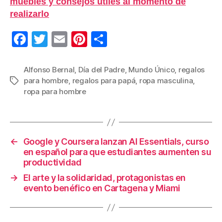
muebles y consejos útiles al momento de
realizarlo
F
T
E
Pi
C
a
wi
m
nt
o
c
tt
ail
er
m
Alfonso Bernal
,
Día del Padre
,
Mundo Único
,
regalos
para hombre
,
regalos para papá
,
ropa masculina
,
Etiquetas
e
er
e
p
ropa para hombre
b
st
ar
o
tir
o
←
Google y Coursera lanzan AI Essentials, curso
k
en español para que estudiantes aumenten su
productividad
→
El arte y la solidaridad, protagonistas en
evento benéfico en Cartagena y Miami