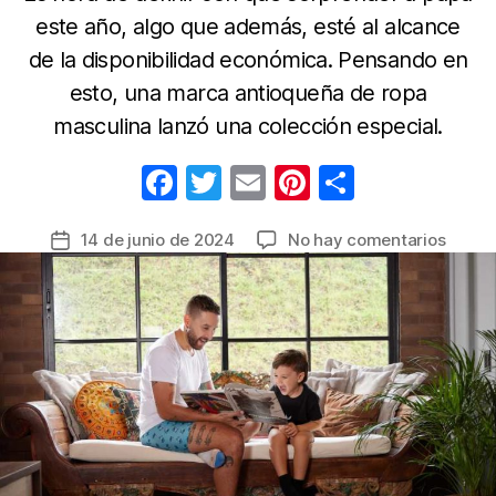
este año, algo que además, esté al alcance
de la disponibilidad económica. Pensando en
esto, una marca antioqueña de ropa
masculina lanzó una colección especial.
F
T
E
Pi
C
a
w
m
nt
o
en
14 de junio de 2024
No hay comentarios
Fecha
c
itt
ail
er
m
Llegó
de
e
er
e
p
el
la
Día
b
st
ar
entrada
del
o
tir
Padre,
o
estas
son
k
algun
opcio
de