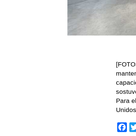
[FOTOS]
manten
capaci
sostuv
Para e
Unidos
F