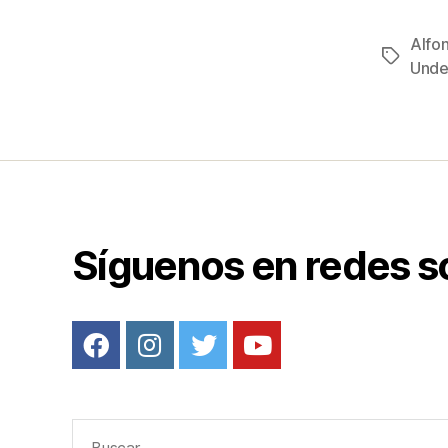
a
c
Alfo
Etiqueta
e
Unde
b
o
o
k
Síguenos en redes s
Buscar: