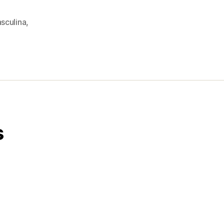
sculina
,
s