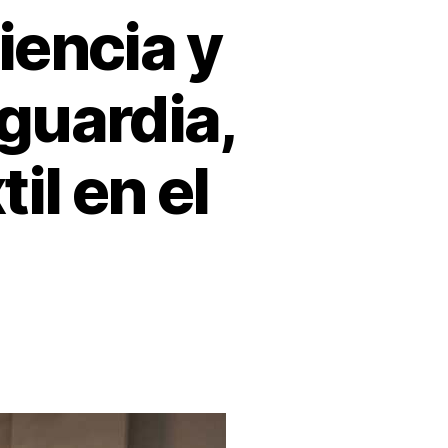
iencia y
guardia,
il en el
do
o,
liencia