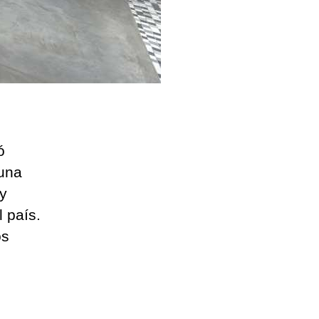
ó
 una
y
 país.
os