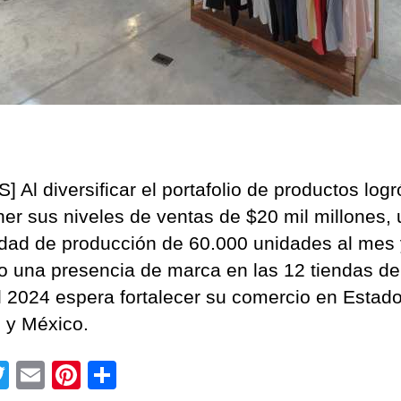
 Al diversificar el portafolio de productos logr
er sus niveles de ventas de $20 mil millones,
dad de producción de 60.000 unidades al mes 
o una presencia de marca en las 12 tiendas del
l 2024 espera fortalecer su comercio en Estad
 y México.
T
E
Pi
C