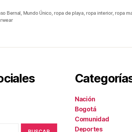
wi
m
nt
o
tt
ail
er
m
nso Bernal
,
Mundo Único
,
ropa de playa
,
ropa interior
,
ropa ma
s
er
e
p
rwear
st
ar
tir
ociales
Categoría
Nación
Bogotá
Comunidad
Deportes