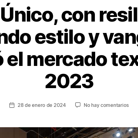
nico, con resil
ndo estilo y van
 el mercado text
2023
en
28 de enero de 2024
No hay comentarios
Fecha
Mun
de
Únic
la
con
entrada
resi