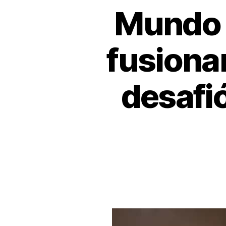
Mundo Ú
fusiona
desafió