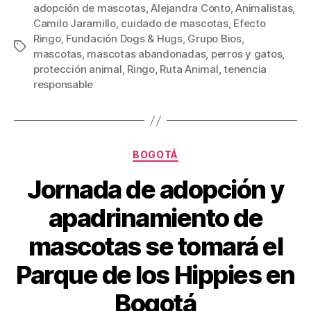
c
tt
ail
er
m
adopción de mascotas
,
Alejandra Conto
,
Animalistas
,
Camilo Jaramillo
,
cuidado de mascotas
,
Efecto
e
er
e
p
Ringo
,
Fundación Dogs & Hugs
,
Grupo Bios
,
Etiquetas
b
st
ar
mascotas
,
mascotas abandonadas
,
perros y gatos
,
protección animal
,
Ringo
,
Ruta Animal
,
tenencia
o
tir
responsable
o
k
Categorías
BOGOTÁ
Jornada de adopción y
apadrinamiento de
mascotas se tomará el
Parque de los Hippies en
Bogotá