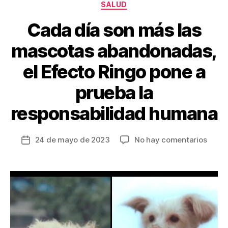
k
Categorías
SALUD
Cada día son más las
mascotas abandonadas,
el Efecto Ringo pone a
prueba la
responsabilidad humana
en
24 de mayo de 2023
No hay comentarios
Fecha
Cada
de
día
la
son
entrada
más
las
masc
aband