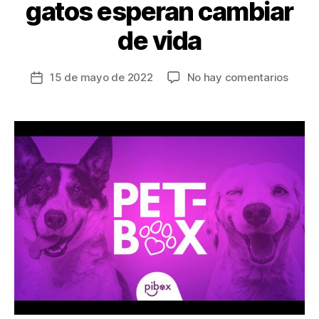
gatos esperan cambiar
de vida
en
15 de mayo de 2022
No hay comentarios
Fecha
Es
de
la
la
oport
entrada
de
ayuda
400
perro
y
gatos
esper
cambi
de
vida