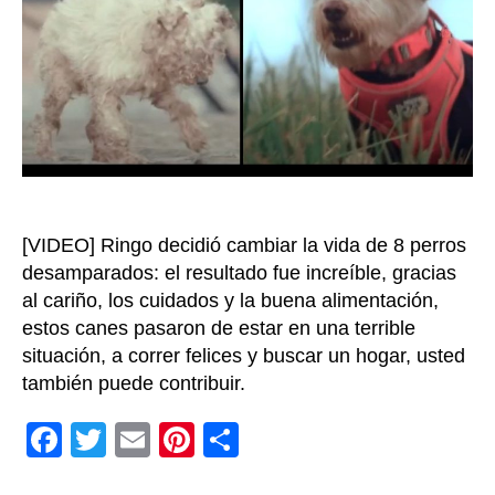
el
Efect
Ringo
pone
a
prueb
la
respo
huma
[VIDEO] Ringo decidió cambiar la vida de 8 perros
desamparados: el resultado fue increíble, gracias
al cariño, los cuidados y la buena alimentación,
estos canes pasaron de estar en una terrible
situación, a correr felices y buscar un hogar, usted
también puede contribuir.
F
T
E
Pi
C
a
wi
m
nt
o