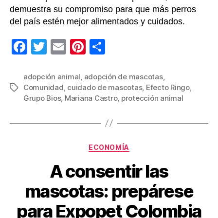
demuestra su compromiso para que más perros
del país estén mejor alimentados y cuidados.
F
T
E
Pi
C
a
wi
m
nt
o
c
tt
ail
er
m
adopción animal
,
adopción de mascotas
,
Comunidad
,
cuidado de mascotas
,
Efecto Ringo
,
Etiquetas
e
er
e
p
Grupo Bios
,
Mariana Castro
,
protección animal
b
st
ar
o
tir
o
Categorías
ECONOMÍA
k
A consentir las
mascotas: prepárese
para Expopet Colombia