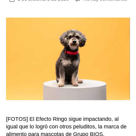
Kan
de
Pris
la
Cre
entrada
y
Ped
ya
est
rec
y
listo
par
que
ust
los
llev
a
su
[FOTOS] El Efecto Ringo sigue impactando, al
hog
igual que lo logró con otros peluditos, la marca de
alimento para mascotas de Grupo BIOS,