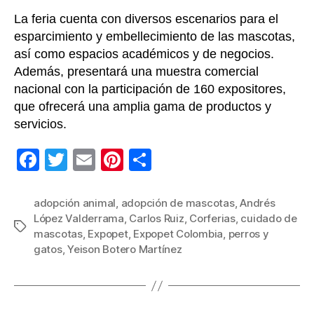
La feria cuenta con diversos escenarios para el
esparcimiento y embellecimiento de las mascotas,
así como espacios académicos y de negocios.
Además, presentará una muestra comercial
nacional con la participación de 160 expositores,
que ofrecerá una amplia gama de productos y
servicios.
F
T
E
Pi
C
a
wi
m
nt
o
c
tt
ail
er
m
adopción animal
,
adopción de mascotas
,
Andrés
López Valderrama
,
Carlos Ruiz
,
Corferias
,
cuidado de
e
er
e
p
Etiquetas
mascotas
,
Expopet
,
Expopet Colombia
,
perros y
b
st
ar
gatos
,
Yeison Botero Martínez
o
tir
o