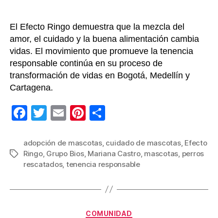
Ringo
El Efecto Ringo demuestra que la mezcla del
amor, el cuidado y la buena alimentación cambia
vidas. El movimiento que promueve la tenencia
responsable continúa en su proceso de
transformación de vidas en Bogotá, Medellín y
Cartagena.
F
T
E
Pi
C
a
wi
m
nt
o
c
tt
ail
er
m
adopción de mascotas
,
cuidado de mascotas
,
Efecto
Ringo
,
Grupo Bios
,
Mariana Castro
,
mascotas
,
perros
Etiquetas
e
er
e
p
rescatados
,
tenencia responsable
b
st
ar
o
tir
o
Categorías
COMUNIDAD