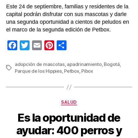
Este 24 de septiembre, familias y residentes de la
capital podrán disfrutar con sus mascotas y darle
una segunda oportunidad a cientos de peludos en
el marco de la segunda edición de Petbox.
F
T
E
Pi
C
a
wi
m
nt
o
c
tt
ail
er
m
adopción de mascotas
,
apadrinamiento
,
Bogotá
,
Etiquetas
Parque de los Hippies
,
Petbox
,
Pibox
e
er
e
p
b
st
ar
o
tir
Categorías
o
SALUD
k
Es la oportunidad de
ayudar: 400 perros y