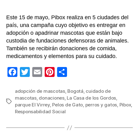
Este 15 de mayo, Pibox realiza en 5 ciudades del
país, una campaña cuyo objetivo es entregar en
adopción o apadrinar mascotas que están bajo
custodia de fundaciones defensoras de animales.
También se recibirán donaciones de comida,
medicamentos y elementos para su cuidado.
F
T
E
Pi
C
a
wi
m
nt
o
c
tt
ail
er
m
adopción de mascotas
,
Bogotá
,
cuidado de
mascotas
,
donaciones
,
La Casa de los Gordos
,
e
er
e
p
Etiquetas
parque El Virrey
,
Pelos de Gato
,
perros y gatos
,
Pibox
,
b
st
ar
Responsabilidad Social
o
tir
o