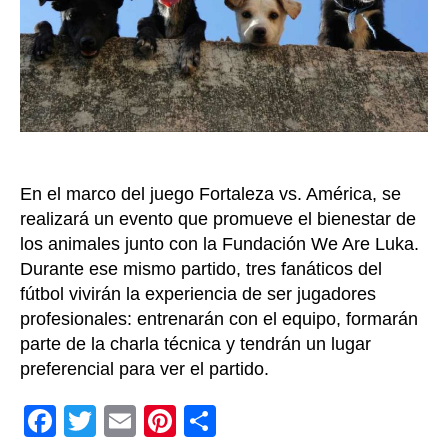
a
los
hincha
del
fútbol
En el marco del juego Fortaleza vs. América, se
realizará un evento que promueve el bienestar de
los animales junto con la Fundación We Are Luka.
Durante ese mismo partido, tres fanáticos del
fútbol vivirán la experiencia de ser jugadores
profesionales: entrenarán con el equipo, formarán
parte de la charla técnica y tendrán un lugar
preferencial para ver el partido.
F
T
E
Pi
C