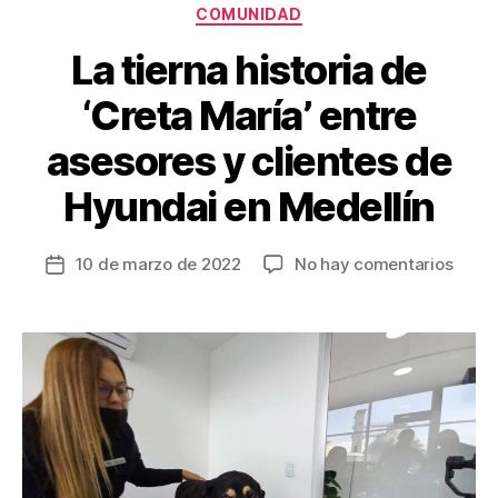
k
Categorías
COMUNIDAD
La tierna historia de
‘Creta María’ entre
asesores y clientes de
Hyundai en Medellín
en
10 de marzo de 2022
No hay comentarios
Fecha
La
de
tierna
la
histor
entrada
de
‘Cret
María
entre
aseso
y