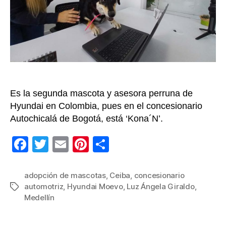
clien
de
Hyun
en
Medel
Es la segunda mascota y asesora perruna de
Hyundai en Colombia, pues en el concesionario
Autochicalá de Bogotá, está ‘Kona´N’.
F
T
E
Pi
C
a
wi
m
nt
o
c
tt
ail
er
m
adopción de mascotas
,
Ceiba
,
concesionario
automotriz
,
Hyundai Moevo
,
Luz Ángela Giraldo
,
Etiquetas
e
er
e
p
Medellín
b
st
ar
o
tir