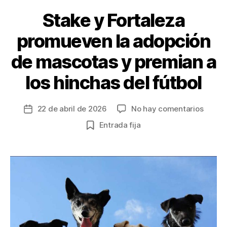
k
Stake y Fortaleza
promueven la adopción
de mascotas y premian a
los hinchas del fútbol
en
22 de abril de 2026
No hay comentarios
Fecha
Stake
de
Entrada fija
y
la
Fortal
entrada
promu
la
adopc
de
masco
y
premi