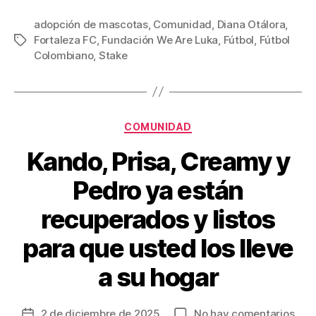
a
wi
m
nt
o
c
tt
ail
er
m
adopción de mascotas
,
Comunidad
,
Diana Otálora
,
Fortaleza FC
,
Fundación We Are Luka
,
Fútbol
,
Fútbol
Etiquetas
e
er
e
p
Colombiano
,
Stake
b
st
ar
o
tir
o
Categorías
COMUNIDAD
k
Kando, Prisa, Creamy y
Pedro ya están
recuperados y listos
para que usted los lleve
a su hogar
en
2 de diciembre de 2025
No hay comentarios
Fecha