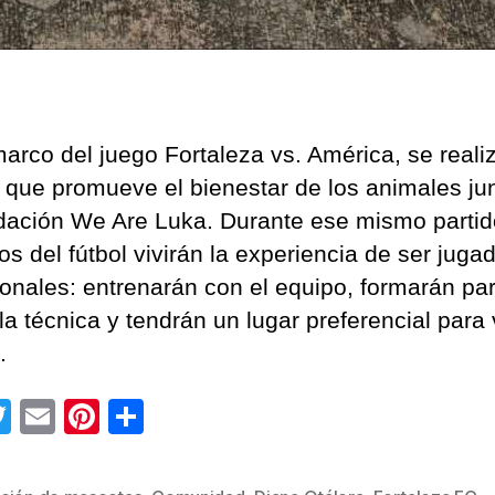
marco del juego Fortaleza vs. América, se reali
 que promueve el bienestar de los animales ju
dación We Are Luka. Durante ese mismo partido
os del fútbol vivirán la experiencia de ser juga
ionales: entrenarán con el equipo, formarán pa
la técnica y tendrán un lugar preferencial para 
.
T
E
Pi
C
wi
m
nt
o
tt
ail
er
m