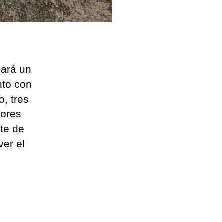
zará un
nto con
, tres
dores
rte de
ver el