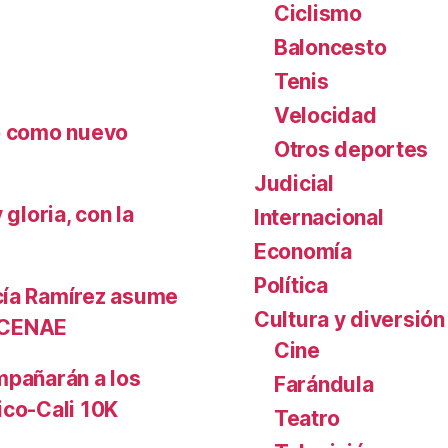
Ciclismo
Baloncesto
Tenis
Velocidad
nó como nuevo
Otros deportes
Judicial
gloria, con la
Internacional
Economía
Política
cía Ramírez asume
Cultura y diversión
l CENAE
Cine
mpañarán a los
Farándula
ico-Cali 10K
Teatro