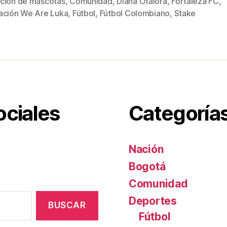
ción de mascotas
,
Comunidad
,
Diana Otálora
,
Fortaleza FC
,
s
er
e
p
ación We Are Luka
,
Fútbol
,
Fútbol Colombiano
,
Stake
st
ar
tir
ociales
Categoría
Nación
Bogotá
Comunidad
Deportes
Fútbol