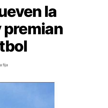
ueven la
y premian
útbol
 fija