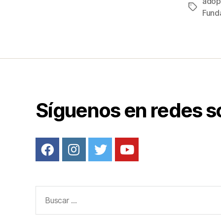
adop
Etiqueta
e
Fund
b
o
o
k
Síguenos en redes s
Buscar: