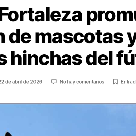
 Fortaleza prom
 de mascotas 
s hinchas del f
en
22 de abril de 2026
No hay comentarios
Entrada
cha
Stake
y
Fortaleza
rada
promueven
la
adopción
de