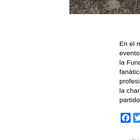
En el 
evento
la Fun
fanátic
profes
la char
partido
F
a
c