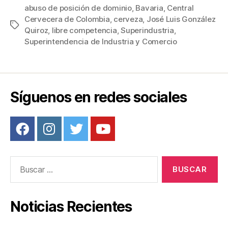
c
tt
ail
er
m
abuso de posición de dominio
,
Bavaria
,
Central
Cervecera de Colombia
,
cerveza
,
José Luis González
e
er
e
p
Etiquetas
Quiroz
,
libre competencia
,
Superindustria
,
b
st
ar
Superintendencia de Industria y Comercio
o
tir
o
k
Síguenos en redes sociales
Buscar:
Noticias Recientes