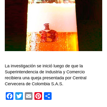
a
Bavari
por
violac
de
la
libre
compe
La investigación se inició luego de que la
Superintendencia de Industria y Comercio
recibiera una queja presentada por Central
Cervecera de Colombia S.A.S.
F
T
E
Pi
C
a
wi
m
nt
o