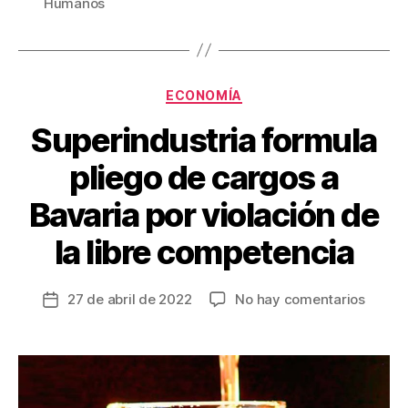
b
st
ar
Humanos
o
tir
o
k
Categorías
ECONOMÍA
Superindustria formula
pliego de cargos a
Bavaria por violación de
la libre competencia
en
27 de abril de 2022
No hay comentarios
Fecha
Superi
de
formul
la
pliego
entrada
de
cargo