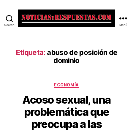
Search
Menú
Noticias
y
Respuestas
Etiqueta:
abuso de posición de
dominio
Categorías
ECONOMÍA
Acoso sexual, una
problemática que
preocupa a las