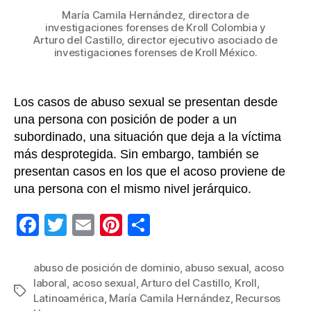
María Camila Hernández, directora de
investigaciones forenses de Kroll Colombia y
Arturo del Castillo, director ejecutivo asociado de
investigaciones forenses de Kroll México.
Los casos de abuso sexual se presentan desde
una persona con posición de poder a un
subordinado, una situación que deja a la víctima
más desprotegida. Sin embargo, también se
presentan casos en los que el acoso proviene de
una persona con el mismo nivel jerárquico.
F
T
E
Pi
C
a
wi
m
nt
o
c
tt
ail
er
m
abuso de posición de dominio
,
abuso sexual
,
acoso
laboral
,
acoso sexual
,
Arturo del Castillo
,
Kroll
,
e
er
e
p
Etiquetas
Latinoamérica
,
María Camila Hernández
,
Recursos