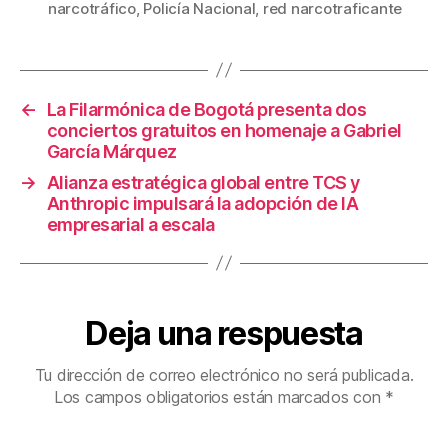
narcotráfico
,
Policía Nacional
,
red narcotraficante
o
tir
o
k
←
La Filarmónica de Bogotá presenta dos
conciertos gratuitos en homenaje a Gabriel
García Márquez
→
Alianza estratégica global entre TCS y
Anthropic impulsará la adopción de IA
empresarial a escala
Deja una respuesta
Tu dirección de correo electrónico no será publicada.
Los campos obligatorios están marcados con
*