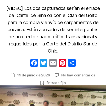
[VIDEO] Los dos capturados serían el enlace
del Cartel de Sinaloa con el Clan del Golfo
para la compra y envío de cargamentos de
cocaína. Están acusados de ser integrantes
de una red de narcotráfico transnacional y
requeridos por la Corte del Distrito Sur de
Ohio.
F
T
E
Pi
C
a
w
m
nt
o
en
19 de junio de 2026
No hay comentarios
Fecha
c
itt
ail
er
m
Captu
de
Entrada fija
e
er
e
p
los
la
herma
b
st
ar
entrada
Pache
o
tir
en