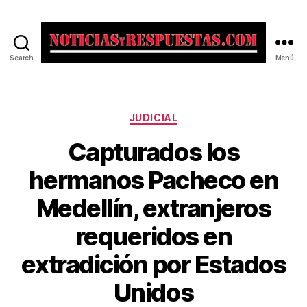
Search
Menú
Noticias
y
Respuestas
Categorías
JUDICIAL
Capturados los
hermanos Pacheco en
Medellín, extranjeros
requeridos en
extradición por Estados
Unidos