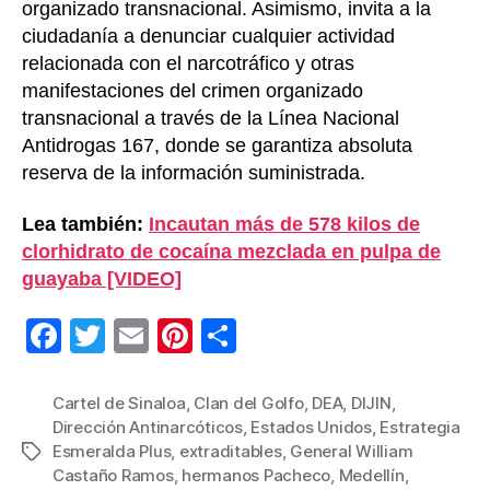
organizado transnacional. Asimismo, invita a la
ciudadanía a denunciar cualquier actividad
relacionada con el narcotráfico y otras
manifestaciones del crimen organizado
transnacional a través de la Línea Nacional
Antidrogas 167, donde se garantiza absoluta
reserva de la información suministrada.
Lea también:
Incautan más de 578 kilos de
clorhidrato de cocaína mezclada en pulpa de
guayaba [VIDEO]
F
T
E
Pi
C
a
wi
m
nt
o
c
tt
ail
er
m
Cartel de Sinaloa
,
Clan del Golfo
,
DEA
,
DIJIN
,
Dirección Antinarcóticos
,
Estados Unidos
,
Estrategia
e
er
e
p
Esmeralda Plus
,
extraditables
,
General William
Etiquetas
b
st
ar
Castaño Ramos
,
hermanos Pacheco
,
Medellín
,