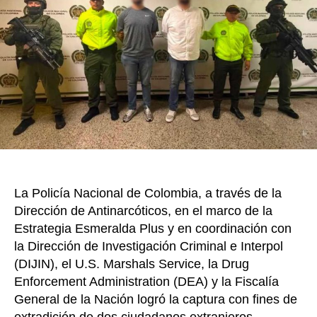
o
Medell
extran
k
requer
en
extrad
por
Estad
Unido
La Policía Nacional de Colombia, a través de la
Dirección de Antinarcóticos, en el marco de la
Estrategia Esmeralda Plus y en coordinación con
la Dirección de Investigación Criminal e Interpol
(DIJIN), el U.S. Marshals Service, la Drug
Enforcement Administration (DEA) y la Fiscalía
General de la Nación logró la captura con fines de