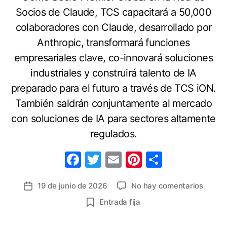
Socios de Claude, TCS capacitará a 50,000
colaboradores con Claude, desarrollado por
Anthropic, transformará funciones
empresariales clave, co-innovará soluciones
industriales y construirá talento de IA
preparado para el futuro a través de TCS iON.
También saldrán conjuntamente al mercado
con soluciones de IA para sectores altamente
regulados.
F
T
E
Pi
C
a
w
m
nt
o
en
19 de junio de 2026
No hay comentarios
Fecha
c
itt
ai
er
m
Alianz
de
Entrada fija
e
er
l
e
p
estrat
la
global
b
st
ar
entrada