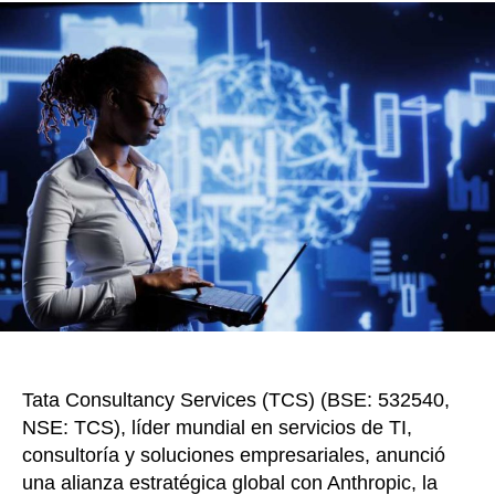
entre
o
tir
TCS
o
y
Anthro
k
impuls
la
adopc
de
IA
empres
a
escala
Tata Consultancy Services (TCS) (BSE: 532540,
NSE: TCS), líder mundial en servicios de TI,
consultoría y soluciones empresariales, anunció
una alianza estratégica global con Anthropic, la