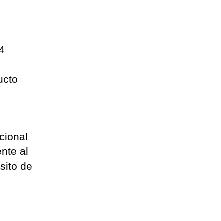
4
ucto
cional
nte al
sito de
a