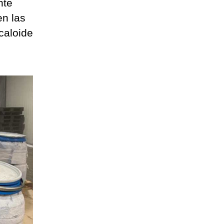
nte
en las
caloide