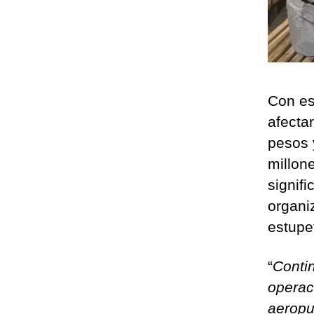
Con es
afecta
pesos 
millon
signifi
organi
estupe
“
Conti
operac
aeropu