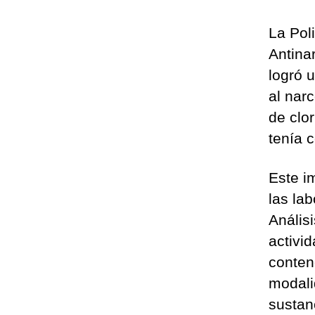
La Pol
Antina
logró 
al nar
de clo
tenía c
Este i
las la
Anális
activi
conten
modali
sustan