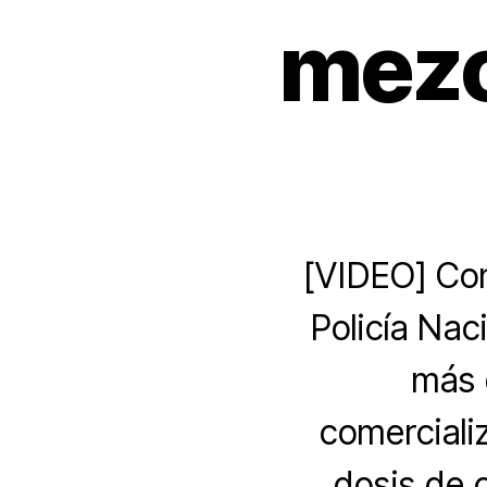
mezc
[VIDEO] Con
Policía Naci
más d
comerciali
dosis de 