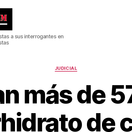
stas a sus interrogantes en
stas
Categorías
JUDICIAL
an más de 57
rhidrato de 