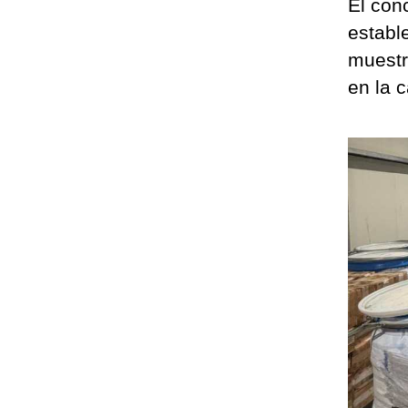
El con
establ
muestr
en la 