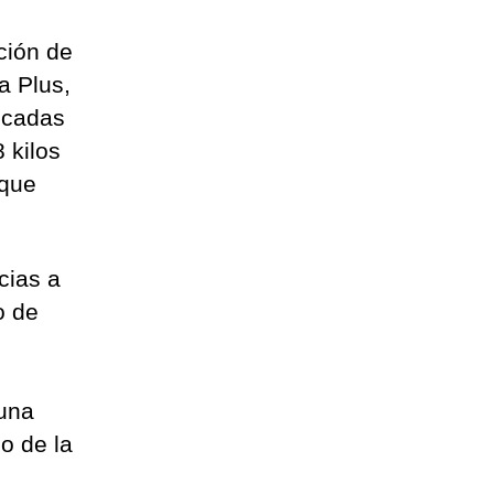
ción de
a Plus,
dicadas
 kilos
 que
cias a
o de
 una
o de la