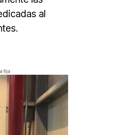
edicadas al
ntes.
 fija