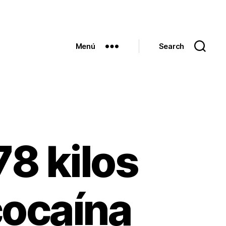
Menú
Search
8 kilos
cocaína