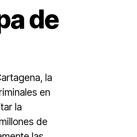
pa de
artagena, la
criminales en
tar la
millones de
amente las