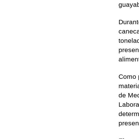
guaya
Durant
caneca
tonela
presen
alimen
Como p
materia
de Med
Labora
determ
presen