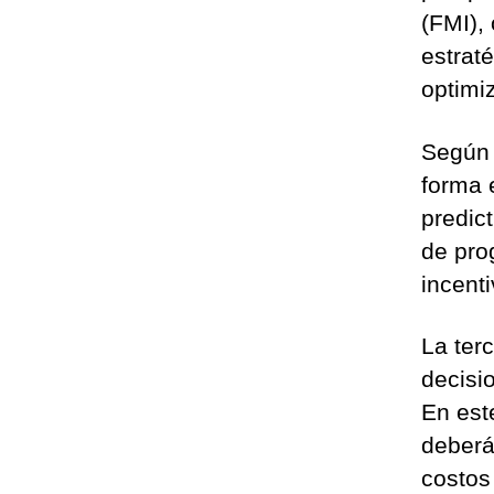
(FMI),
estrat
optimi
Según 
forma e
predict
de pro
incent
La ter
decisi
En este
deberá
costos