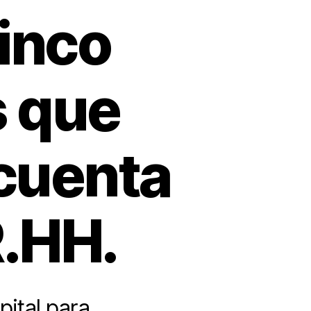
cinco
s que
 cuenta
R.HH.
ital para