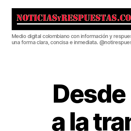
Noticias
Medio digital colombiano con información y respue
y
una forma clara, concisa e inmediata. @notirespue
Respuestas
Desde l
a la tr