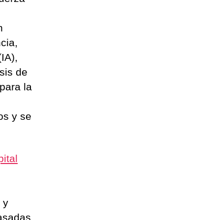
n
cia,
(IA),
sis de
para la
os y se
ital
 y
basadas