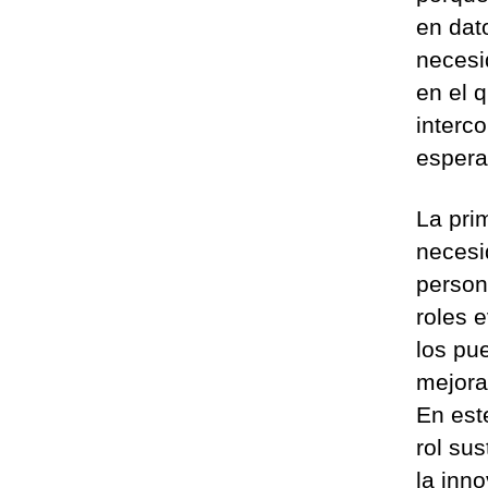
en dato
necesi
en el 
interc
espera
La prim
necesi
person
roles 
los pu
mejora
En est
rol su
la inn