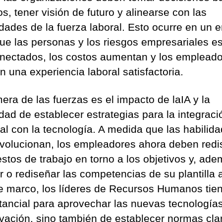
s, tener visión de futuro y alinearse con las
dades de la fuerza laboral. Esto ocurre en un 
que las personas y los riesgos empresariales e
onectados, los costos aumentan y los emplead
n una experiencia laboral satisfactoria.
era de las fuerzas es el impacto de laIA y la
dad de establecer estrategias para la integraci
al con la tecnología. A medida que las habilid
evolucionan, los empleadores ahora deben redi
estos de trabajo en torno a los objetivos y, ad
r o rediseñar las competencias de su plantilla a
e marco, los líderes de Recursos Humanos tie
stancial para aprovechar las nuevas tecnología
ovación, sino también de establecer normas cla