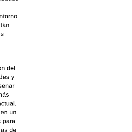
entorno
stán
os
ón del
ades y
señar
emás
ctual.
nen un
s para
ras de