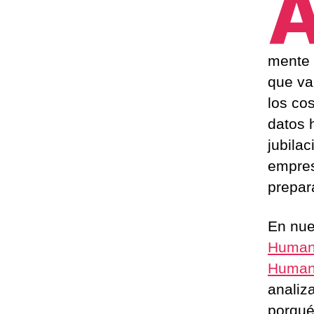
mente 
que van
los cos
datos h
jubila
empres
prepara
En nue
Humano
Humano
analiz
porqué