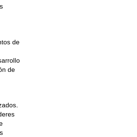
s
ntos de
sarrollo
ón de
nzados.
íderes
e
s