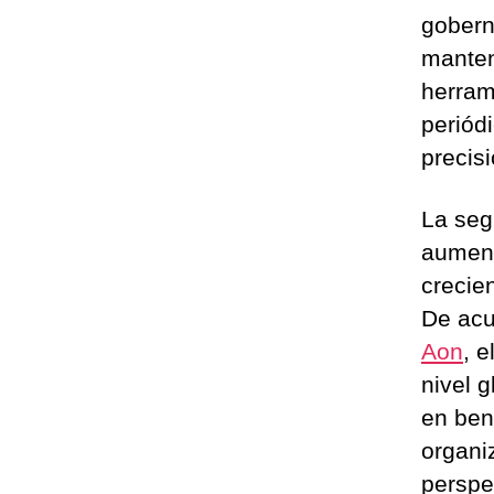
gobern
manten
herram
periód
precis
La seg
aument
crecie
De acu
Aon
, 
nivel g
en ben
organi
perspe