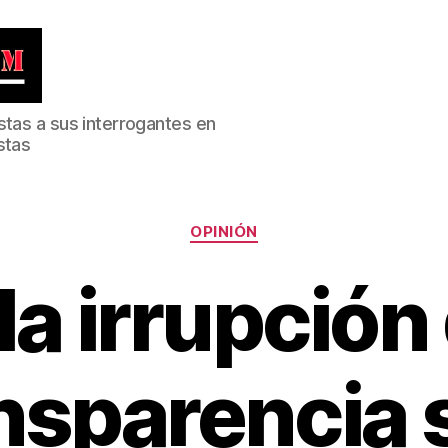
stas a sus interrogantes en
stas
Categorías
OPINIÓN
a irrupción 
ansparencia s