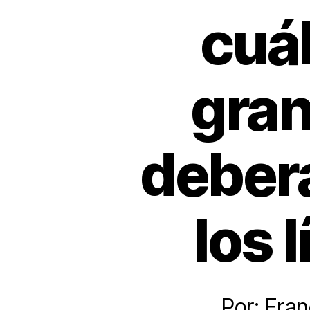
cuál
gran
deberá
los 
Por: Fra