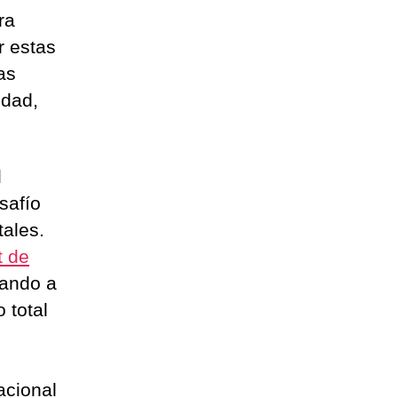
ra
r estas
as
idad,
l
safío
tales.
t de
tando a
 total
acional