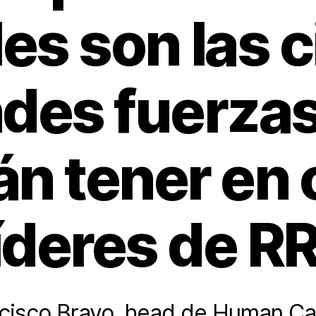
es son las 
des fuerza
n tener en
líderes de R
ncisco Bravo, head de Human Cap