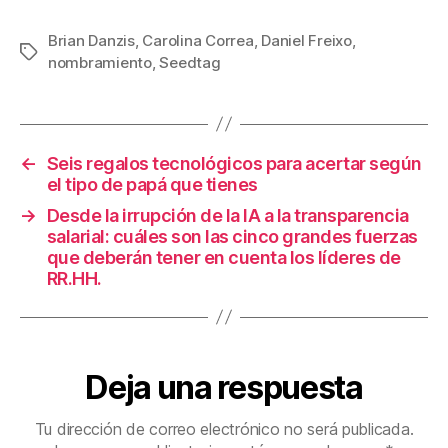
a
wi
m
nt
o
c
tt
ail
er
m
Brian Danzis
,
Carolina Correa
,
Daniel Freixo
,
Etiquetas
nombramiento
,
Seedtag
e
er
e
p
b
st
ar
o
tir
←
Seis regalos tecnológicos para acertar según
o
el tipo de papá que tienes
k
→
Desde la irrupción de la IA a la transparencia
salarial: cuáles son las cinco grandes fuerzas
que deberán tener en cuenta los líderes de
RR.HH.
Deja una respuesta
Tu dirección de correo electrónico no será publicada.