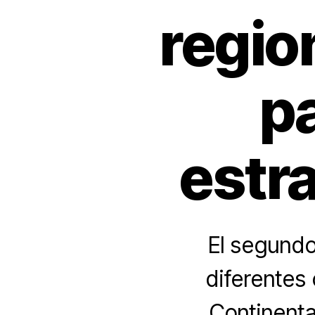
regio
pa
estr
El segund
diferentes
Continental