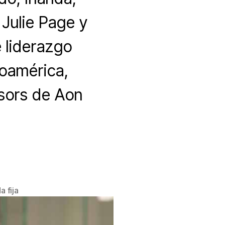
 Julie Page y
e liderazgo
oamérica,
isors de Aon
a fija