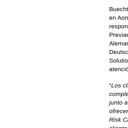
Buecht
en Aon
respon
Previa
Aleman
Deutsc
Soluti
atenció
“
Los c
comple
junto 
ofrece
Risk C