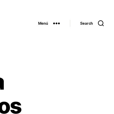
Menú
Search
a
os