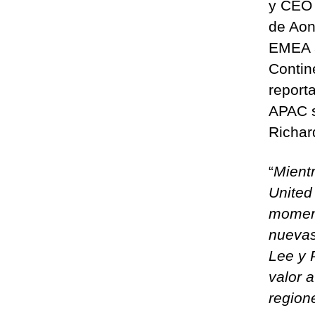
y CEO 
de Aon
EMEA a 
Contin
report
APAC s
Richar
“
Mient
United 
moment
nuevas
Lee y 
valor 
region