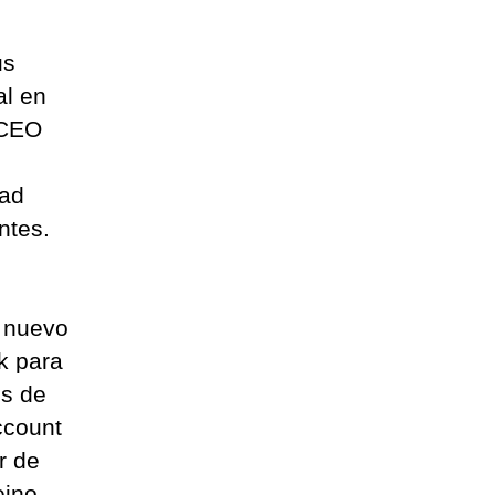
us
al en
 CEO
dad
ntes.
 nuevo
k para
os de
ccount
r de
eino