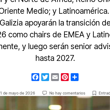
Oriente Medio; y Latinoamérica.
Galizia apoyarán la transición d
26 como chairs de EMEA y Latin
ente, y luego serán senior adv
hasta 2027.
F
T
E
Pi
C
a
wi
m
nt
o
c
tt
ail
er
m
en
1 de mayo de 2026
No hay comentarios
Entrad
ha
e
er
e
p
Aon
anuncia
b
st
ar