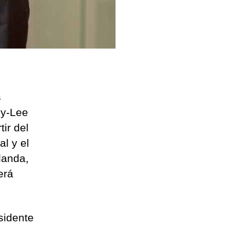
s
cy-Lee
ir del
l y el
landa,
erá
sidente