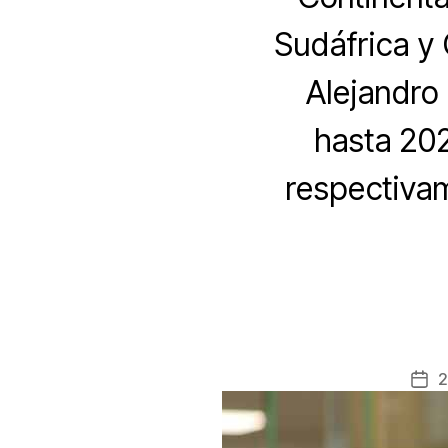
Sudáfrica y 
Alejandro 
hasta 20
respectivam
2
Fec
de
la