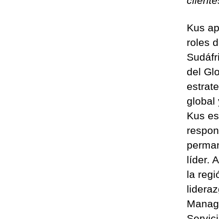
cliente
Kus ap
roles d
Sudáfr
del Gl
estrat
global 
Kus es
respon
perman
líder.
la reg
lidera
Manage
Servic