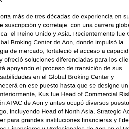
s.
”
orta más de tres décadas de experiencia en s
e suscripción y corretaje, con una carrera glob
ica, el Reino Unido y Asia. Recientemente fue
obal Broking Center de Aon, donde impulsó la
egia de mercado, fortaleció el acceso a capaci
y ofreció soluciones diferenciadas para los clie
tá apoyando el proceso de transición de sus
sabilidades en el Global Broking Center y
ecerá en ese puesto hasta que se designe un
 Anteriormente, Kus fue Head of Commercial Ris
ión APAC de Aon y antes ocupó diversos puest
zgo, incluyendo Head of North Asia, Strategic A
r para grandes instituciones financieras y líde
ios Financieros y Profesionales de Aon en el R