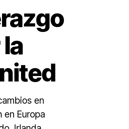
erazgo
 la
nited
cambios en
n en Europa
do, Irlanda,