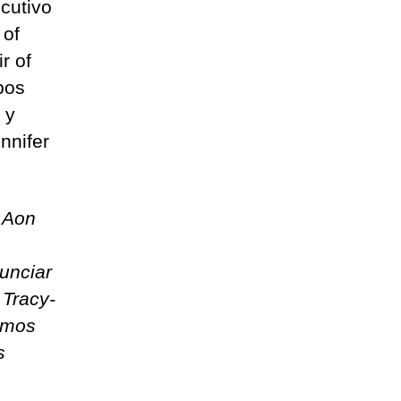
cutivo
 of
r of
bos
 y
nnifer
 Aon
unciar
 Tracy-
amos
s