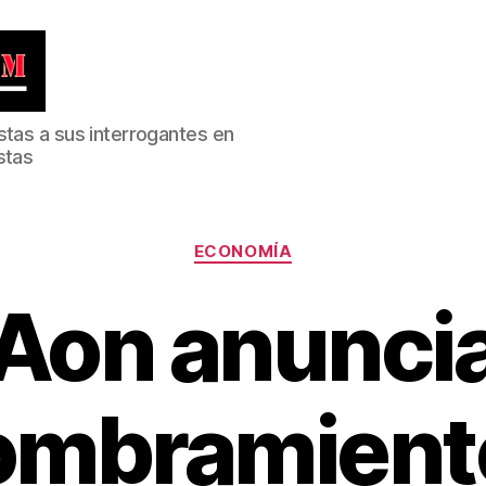
stas a sus interrogantes en
stas
Categorías
ECONOMÍA
Aon anunci
ombramient