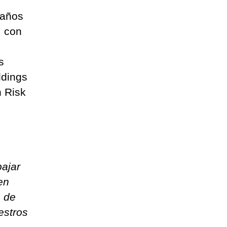
 años
, con
s
ldings
 Risk
ajar
en
s de
estros