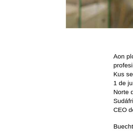
Aon pl
profes
Kus se
1 de j
Norte 
Sudáfr
CEO de 
Buecht