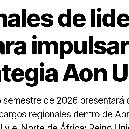
nales de lid
ra impulsar
ategia Aon U
o semestre de 2026 presentará 
 cargos regionales dentro de Ao
 y el Norte de África; Reino Uni