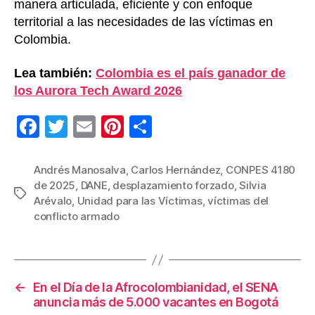
manera articulada, eficiente y con enfoque
territorial a las necesidades de las víctimas en
Colombia.
Lea también:
Colombia es el país ganador de
los Aurora Tech Award 2026
F
T
E
Pi
C
a
wi
m
nt
o
c
tt
ail
er
m
Andrés Manosalva
,
Carlos Hernández
,
CONPES 4180
de 2025
,
DANE
,
desplazamiento forzado
,
Silvia
e
er
e
p
Etiquetas
Arévalo
,
Unidad para las Víctimas
,
víctimas del
b
st
ar
conflicto armado
o
tir
o
k
←
En el Día de la Afrocolombianidad, el SENA
anuncia más de 5.000 vacantes en Bogotá