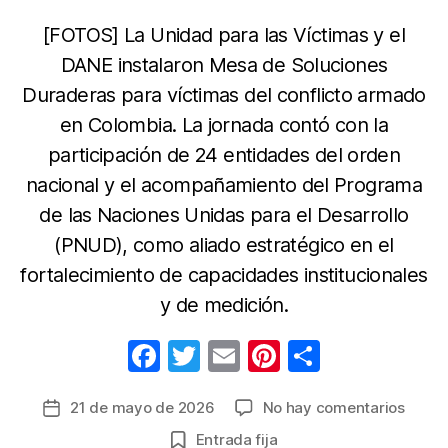
[FOTOS] La Unidad para las Víctimas y el
DANE instalaron Mesa de Soluciones
Duraderas para víctimas del conflicto armado
en Colombia. La jornada contó con la
participación de 24 entidades del orden
nacional y el acompañamiento del Programa
de las Naciones Unidas para el Desarrollo
(PNUD), como aliado estratégico en el
fortalecimiento de capacidades institucionales
y de medición.
F
T
E
Pi
C
a
w
m
nt
o
en
21 de mayo de 2026
No hay comentarios
Fecha
c
itt
ail
er
m
Articu
de
Entrada fija