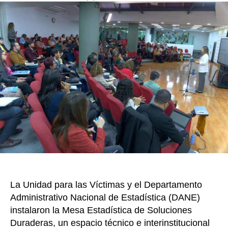
e
er
e
p
entre
la
24
b
st
ar
entrada
entid
o
tir
del
o
Estad
benefi
k
a
vícti
del
confli
arma
en
275
munic
priori
del
país
La Unidad para las Víctimas y el Departamento
Administrativo Nacional de Estadística (DANE)
instalaron la Mesa Estadística de Soluciones
Duraderas, un espacio técnico e interinstitucional