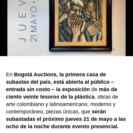
subas
k
de
arte
sin
prece
en
Bogot
En
Bogotá Auctions, la primera casa de
subastas del país, está abierta al público –
entrada sin costo – la exposición
de
más de
ciento veinte tesoros de la plástica
, obras de
arte colombiano y latinoamericano, moderno y
contemporáneo, piezas únicas, que
serán
subastadas el próximo jueves 21 de mayo a las
ocho de la noche durante evento presencial.