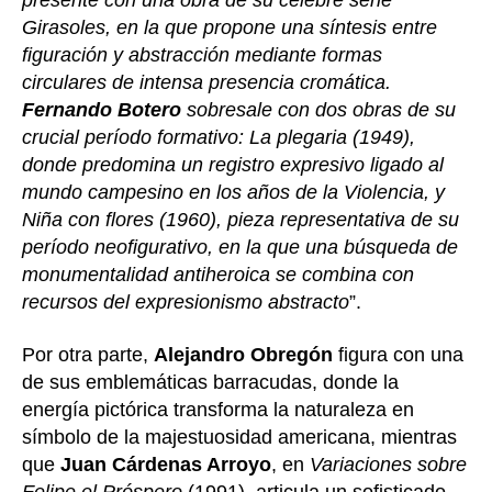
presente con una obra de su célebre serie
Girasoles, en la que propone una síntesis entre
figuración y abstracción mediante formas
circulares de intensa presencia cromática.
Fernando Botero
sobresale con dos obras de su
crucial período formativo: La plegaria (1949),
donde predomina un registro expresivo ligado al
mundo campesino en los años de la Violencia, y
Niña con flores (1960), pieza representativa de su
período neofigurativo, en la que una búsqueda de
monumentalidad antiheroica se combina con
recursos del expresionismo abstracto
”.
Por otra parte,
Alejandro Obregón
figura con una
de sus emblemáticas barracudas, donde la
energía pictórica transforma la naturaleza en
símbolo de la majestuosidad americana, mientras
que
Juan Cárdenas Arroyo
, en
Variaciones sobre
Felipe el Próspero
(1991), articula un sofisticado