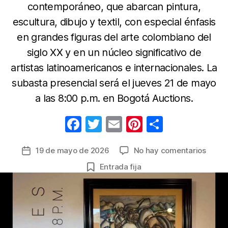
contemporáneo, que abarcan pintura,
escultura, dibujo y textil, con especial énfasis
en grandes figuras del arte colombiano del
siglo XX y en un núcleo significativo de
artistas latinoamericanos e internacionales. La
subasta presencial será el jueves 21 de mayo
a las 8:00 p.m. en Bogotá Auctions.
F
T
E
Pi
C
a
w
m
nt
o
en
19 de mayo de 2026
No hay comentarios
Fecha
c
itt
ail
er
m
Histór
de
Entrada fija
e
er
e
p
expos
la
de
b
st
ar
entrada
pieza
o
tir
única
o
y