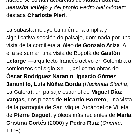
Jesusita Vallejo
y del propio Pedro Nel Gómez
”,
destaca
Charlotte Pieri
.
La subasta incluye también una amplia y
significativa sección de paisaje, dominada por una
vista de la cordillera al óleo de
Gonzalo Ariza
. A
ella se suman una vista de Bogotá de
Gastón
Lelarge
—arquitecto francés activo en Colombia a
comienzos del siglo XX—, así como obras de
Óscar Rodríguez Naranjo, Ignacio Gómez
Jaramillo, Luis Núñez Borda
(
Hacienda Siecha
,
La Calera), un paisaje español de
Miguel Díaz
Vargas
, dos piezas de
Ricardo Borrero
, una vista
de la parroquia de San Miguel Arcángel de Villeta
de
Pierre Daguet
, y óleos más recientes de
María
Cristina Cortés
(2000) y
Pedro Ruiz
(
Oriente
,
1998).