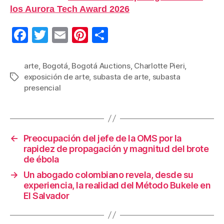
los Aurora Tech Award 2026
F
T
E
Pi
C
a
wi
m
nt
o
c
tt
ail
er
m
arte
,
Bogotá
,
Bogotá Auctions
,
Charlotte Pieri
,
exposición de arte
,
subasta de arte
,
subasta
Etiquetas
e
er
e
p
presencial
b
st
ar
o
tir
o
←
Preocupación del jefe de la OMS por la
k
rapidez de propagación y magnitud del brote
de ébola
→
Un abogado colombiano revela, desde su
experiencia, la realidad del Método Bukele en
El Salvador