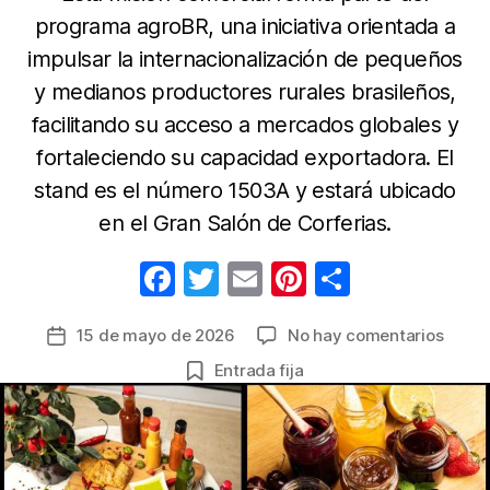
programa agroBR, una iniciativa orientada a
impulsar la internacionalización de pequeños
y medianos productores rurales brasileños,
facilitando su acceso a mercados globales y
fortaleciendo su capacidad exportadora. El
stand es el número 1503A y estará ubicado
en el Gran Salón de Corferias.
F
T
E
Pi
C
a
w
m
nt
o
en
15 de mayo de 2026
No hay comentarios
Fecha
c
itt
ail
er
m
Ofert
de
Entrada fija
e
er
e
p
agroa
la
de
b
st
ar
entrada
Brasil
o
tir
en
o
Alime