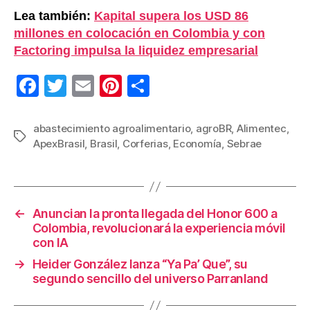
Lea también:
Kapital supera los USD 86
millones en colocación en Colombia y con
Factoring impulsa la liquidez empresarial
F
T
E
Pi
C
a
wi
m
nt
o
c
tt
ail
er
m
abastecimiento agroalimentario
,
agroBR
,
Alimentec
,
Etiquetas
ApexBrasil
,
Brasil
,
Corferias
,
Economía
,
Sebrae
e
er
e
p
b
st
ar
o
tir
←
Anuncian la pronta llegada del Honor 600 a
o
Colombia, revolucionará la experiencia móvil
k
con IA
→
Heider González lanza “Ya Pa’ Que”, su
segundo sencillo del universo Parranland