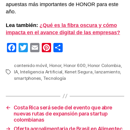
apuestas más importantes de HONOR para este
año.
Lea también:
¿Qué es la fibra oscura y cómo
impacta en el avance digital de las empresas?
F
T
E
Pi
C
a
wi
m
nt
o
c
tt
ail
er
m
contenido móvil
,
Honor
,
Honor 600
,
Honor Colombia
,
IA
,
Inteligencia Artificial
,
Kenet Segura
,
lanzamiento
,
Etiquetas
e
er
e
p
smartphones
,
Tecnología
b
st
ar
o
tir
o
←
Costa Rica será sede del evento que abre
k
nuevas rutas de expansión para startup
colombianas
→
Oferta agroalimentaria de Brasil en Alimentec