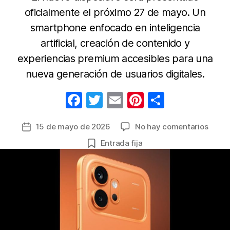
oficialmente el próximo 27 de mayo. Un
smartphone enfocado en inteligencia
artificial, creación de contenido y
experiencias premium accesibles para una
nueva generación de usuarios digitales.
F
T
E
Pi
C
a
w
m
nt
o
en
15 de mayo de 2026
No hay comentarios
Fecha
c
itt
ail
er
m
Anunc
de
Entrada fija
e
er
e
p
la
la
pront
b
st
ar
entrada
llega
o
tir
del
o
Honor
600
k
a
Colom