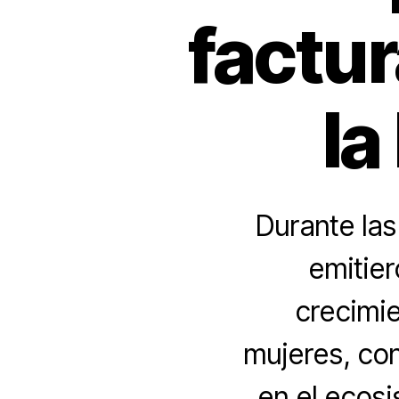
factur
la
Durante la
emitier
crecimie
mujeres, con
en el ecos