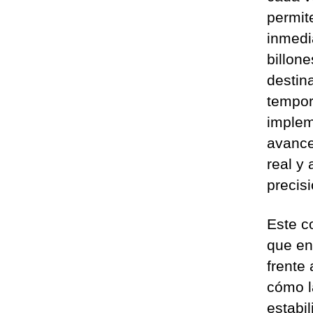
permit
inmedi
billon
destin
tempor
implem
avance
real y
precisi
Este c
que en
frente
cómo l
estabi