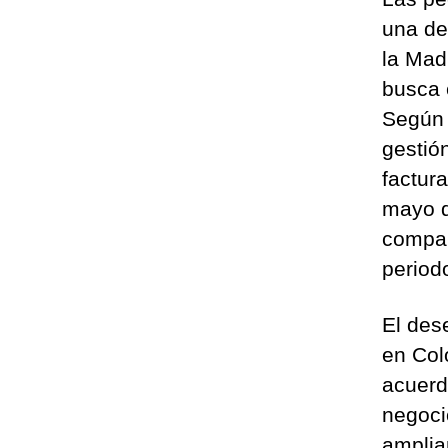
una de
la Mad
busca 
Según c
gestió
factur
mayo d
compar
periodo
El des
en Col
acuerd
negocio
amplia