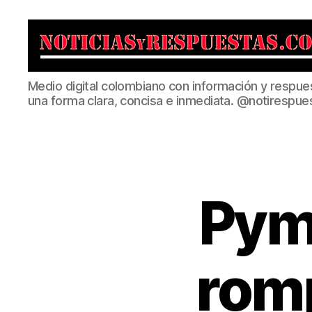
Noticias
Medio digital colombiano con información y respue
y
una forma clara, concisa e inmediata. @notirespue
Respuestas
Pym
romp