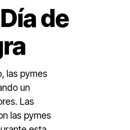
 Día de
gra
, las pymes
iando un
ores. Las
ron las pymes
urante esta