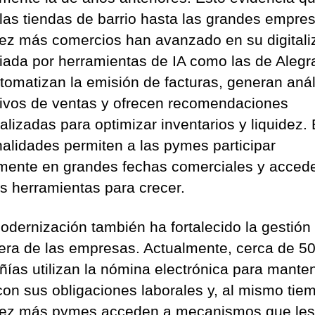
las tiendas de barrio hasta las grandes empre
ez más comercios han avanzado en su digitali
iada por herramientas de IA como las de Alegr
tomatizan la emisión de facturas, generan anál
tivos de ventas y ofrecen recomendaciones
alizadas para optimizar inventarios y liquidez.
nalidades permiten a las pymes participar
mente en grandes fechas comerciales y accede
s herramientas para crecer.
odernización también ha fortalecido la gestión
iera de las empresas. Actualmente, cerca de 5
ías utilizan la nómina electrónica para mante
 con sus obligaciones laborales y, al mismo tie
ez más pymes acceden a mecanismos que les