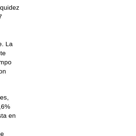
iquidez
7
e. La
te
empo
con
es,
3,6%
sta en
de