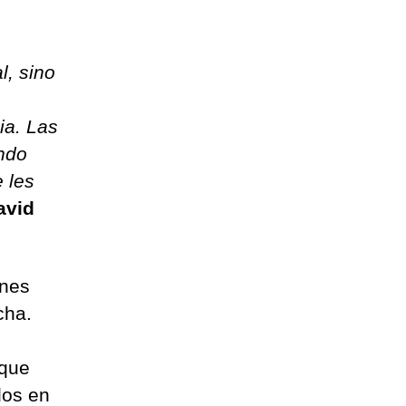
l, sino
ia. Las
ndo
 les
avid
enes
cha.
 que
dos en