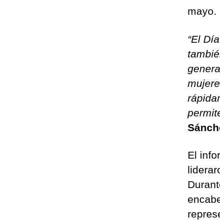
mayo.
“El Dí
tambié
genera
mujere
rápida
permit
Sánche
El inf
lidera
Durant
encabe
repres