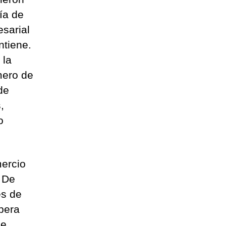
ía de
esarial
ntiene.
 la
mero de
de
,
o
ercio
 De
es de
upera
e,