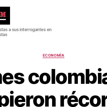
stas a sus interrogantes en
stas
Categorías
ECONOMÍA
es colombi
ieron réco