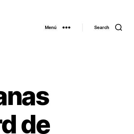
Menú
Search
anas
rd de