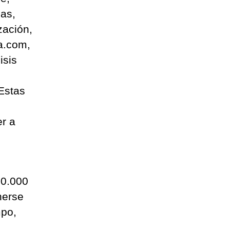
sas,
zación,
a.com,
isis
 Estas
r a
00.000
nerse
mpo,