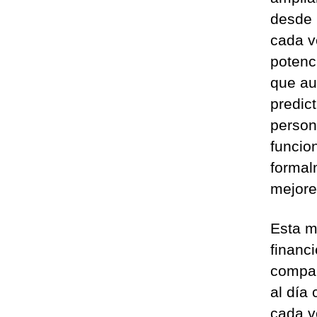
desde 
cada v
potenc
que au
predic
person
funcio
formal
mejore
Esta m
financ
compañ
al día
cada v