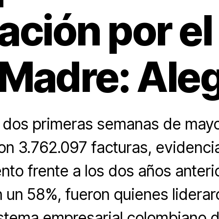
ación por el
 Madre: Ale
s dos primeras semanas de mayo
on 3.762.097 facturas, evidenc
nto frente a los dos años anteri
 un 58%, fueron quienes lidera
istema empresarial colombiano d