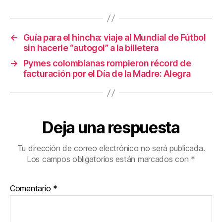
b
st
ar
o
tir
←
Guía para el hincha: viaje al Mundial de Fútbol
o
sin hacerle “autogol” a la billetera
k
→
Pymes colombianas rompieron récord de
facturación por el Día de la Madre: Alegra
Deja una respuesta
Tu dirección de correo electrónico no será publicada.
Los campos obligatorios están marcados con
*
Comentario
*