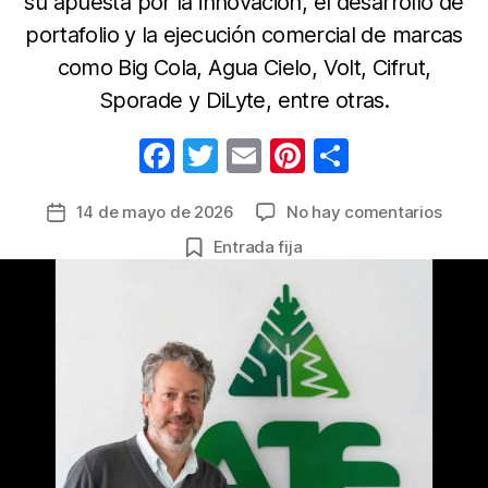
su apuesta por la innovación, el desarrollo de
portafolio y la ejecución comercial de marcas
como Big Cola, Agua Cielo, Volt, Cifrut,
Sporade y DiLyte, entre otras.
F
T
E
Pi
C
a
w
m
nt
o
en
14 de mayo de 2026
No hay comentarios
Fecha
c
itt
ail
er
m
Steph
de
Entrada fija
e
er
e
p
Ramír
la
Prada
b
st
ar
entrada
nuev
o
tir
líder
o
de
Marke
k
y
Trade
en
AJE