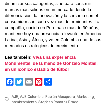
dinamizar sus categorías, sino para construir
marcas más sólidas en un mercado donde la
diferenciación, la innovación y la cercanía con el
consumidor son cada vez más determinantes. La
compañía, nacida en Perú hace más de 30 años,
mantiene hoy una presencia relevante en América
Latina, Asia y África, y ve en Colombia uno de sus
mercados estratégicos de crecimiento.
Lea también:
Viva una experiencia
Monumental, de la mano de Gonzalo Montiel,
en un icónico estadio de fútbol
F
T
E
Pi
C
a
wi
m
nt
o
c
tt
ail
er
m
AJE
,
AJE Colombia
,
Fabián Mosquera
,
Marketing
,
Etiquetas
nombramiento
,
Stephan Ramírez Prada
e
er
e
p