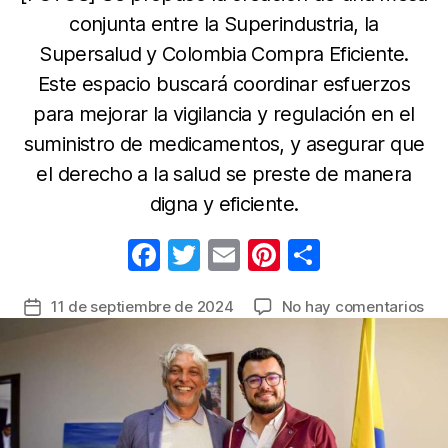
conjunta entre la Superindustria, la
Supersalud y Colombia Compra Eficiente.
Este espacio buscará coordinar esfuerzos
para mejorar la vigilancia y regulación en el
suministro de medicamentos, y asegurar que
el derecho a la salud se preste de manera
digna y eficiente.
F
T
E
Pi
C
a
w
m
nt
o
en
11 de septiembre de 2024
No hay comentarios
Fecha
c
itt
ail
er
m
Co
de
e
er
e
p
Co
la
Efi
b
st
ar
entrada
y
o
tir
Sup
o
bu