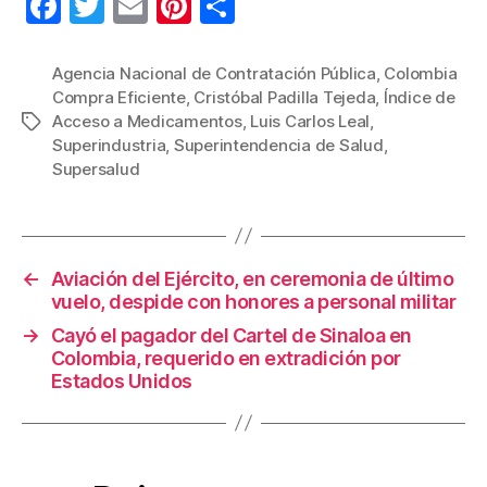
F
T
E
Pi
C
a
wi
m
nt
o
c
tt
ail
er
m
Agencia Nacional de Contratación Pública
,
Colombia
Compra Eficiente
,
Cristóbal Padilla Tejeda
,
Índice de
e
er
e
p
Acceso a Medicamentos
,
Luis Carlos Leal
,
Etiquetas
b
st
ar
Superindustria
,
Superintendencia de Salud
,
Supersalud
o
tir
o
k
←
Aviación del Ejército, en ceremonia de último
vuelo, despide con honores a personal militar
→
Cayó el pagador del Cartel de Sinaloa en
Colombia, requerido en extradición por
Estados Unidos