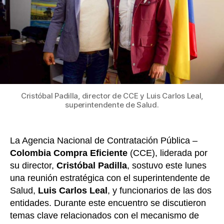
mej
k
el
sum
y
ac
a
me
en
el
Cristóbal Padilla, director de CCE y Luis Carlos Leal,
paí
superintendente de Salud.
La Agencia Nacional de Contratación Pública –
Colombia Compra Eficiente
(CCE), liderada por
su director,
Cristóbal Padilla
, sostuvo este lunes
una reunión estratégica con el superintendente de
Salud,
Luis Carlos Leal
, y funcionarios de las dos
entidades. Durante este encuentro se discutieron
temas clave relacionados con el mecanismo de