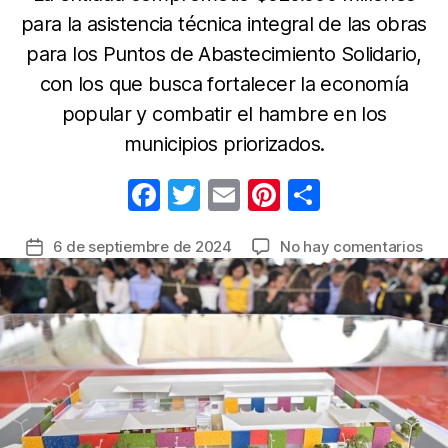
para la asistencia técnica integral de las obras
para los Puntos de Abastecimiento Solidario,
con los que busca fortalecer la economía
popular y combatir el hambre en los
municipios priorizados.
F
T
E
Pi
C
a
w
m
nt
o
en
6 de septiembre de 2024
No hay comentarios
Fecha
c
itt
ail
er
m
Pro
de
e
er
e
p
Soc
la
y
b
st
ar
entrada
Fin
o
tir
fir
o
con
par
k
con
de