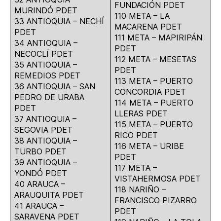
FUNDACIÓN PDET
MURINDÓ PDET
110 META – LA
33 ANTIOQUIA – NECHÍ
MACARENA PDET
PDET
111 META – MAPIRIPÁN
34 ANTIOQUIA –
PDET
NECOCLÍ PDET
112 META – MESETAS
35 ANTIOQUIA –
PDET
REMEDIOS PDET
113 META – PUERTO
36 ANTIOQUIA – SAN
CONCORDIA PDET
PEDRO DE URABA
114 META – PUERTO
PDET
LLERAS PDET
37 ANTIOQUIA –
115 META – PUERTO
SEGOVIA PDET
RICO PDET
38 ANTIOQUIA –
116 META – URIBE
TURBO PDET
PDET
39 ANTIOQUIA –
117 META –
YONDÓ PDET
VISTAHERMOSA PDET
40 ARAUCA –
118 NARIÑO –
ARAUQUITA PDET
FRANCISCO PIZARRO
41 ARAUCA –
PDET
SARAVENA PDET