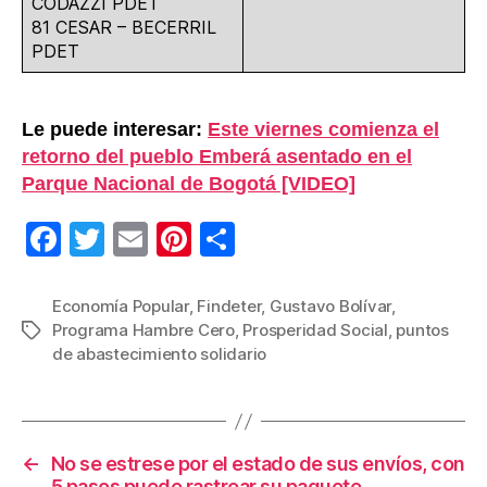
CODAZZI PDET
81 CESAR – BECERRIL
PDET
Le puede interesar:
Este viernes comienza el
retorno del pueblo Emberá asentado en el
Parque Nacional de Bogotá [VIDEO]
F
T
E
Pi
C
a
wi
m
nt
o
c
tt
ail
er
m
Economía Popular
,
Findeter
,
Gustavo Bolívar
,
Programa Hambre Cero
,
Prosperidad Social
,
puntos
Etiquetas
e
er
e
p
de abastecimiento solidario
b
st
ar
o
tir
o
←
No se estrese por el estado de sus envíos, con
k
5 pasos puede rastrear su paquete