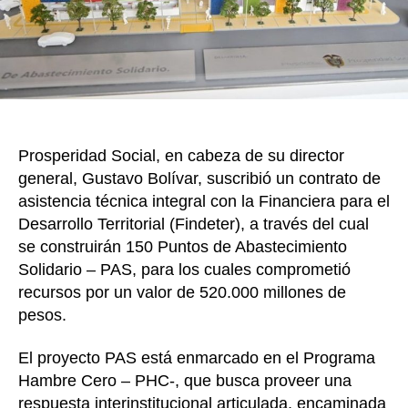
150
PAS
est
son
los
mun
ben
Prosperidad Social, en cabeza de su director
general, Gustavo Bolívar, suscribió un contrato de
asistencia técnica integral con la Financiera para el
Desarrollo Territorial (Findeter), a través del cual
se construirán 150 Puntos de Abastecimiento
Solidario – PAS, para los cuales comprometió
recursos por un valor de 520.000 millones de
pesos.
El proyecto PAS está enmarcado en el Programa
Hambre Cero – PHC-, que busca proveer una
respuesta interinstitucional articulada, encaminada