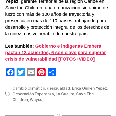
Yepez
, gerente Territorial de la región Caribe en
Save the Children, una organización sin ánimo de
lucro con más de 100 años de trayectoria y
presencia en más de 110 países trabajando por el
desarrollo y protección integral de los derechos de
la niñez más vulnerable de nuestro país.
Lea también:
Gobierno e indígenas Emberá
pactan 13 acuerdos, 6 son clave para superar
crisis de vulnerabilidad [FOTOS+VIDEO]
F
T
E
Pi
C
a
wi
m
nt
o
c
tt
ail
er
m
Cambio Climático
,
desigualdad
,
Erika Guillen Yepez
,
Generación Esperanza
,
La Guajira
,
Save The
Etiquetas
e
er
e
p
Children
,
Wayuu
b
st
ar
o
tir