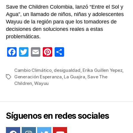
Save the Children Colombia, lanzó “Entre el Sol y
Agua”, un llamado de niños, niñas y adolescentes
Wayuu de la región para que los tomadores de
decisiones den soluciones reales a estas
problemáticas.
F
T
E
Pi
C
a
wi
m
nt
o
c
tt
ail
er
m
Cambio Climático
,
desigualdad
,
Erika Guillen Yepez
,
Generación Esperanza
,
La Guajira
,
Save The
Etiquetas
e
er
e
p
Children
,
Wayuu
b
st
ar
o
tir
o
Síguenos en redes sociales
k