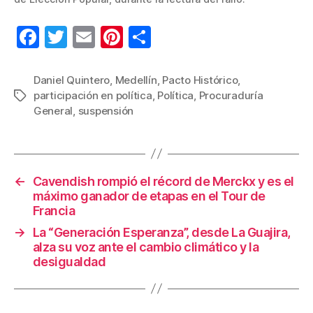
F
T
E
Pi
C
a
wi
m
nt
o
c
tt
ail
er
m
Daniel Quintero
,
Medellín
,
Pacto Histórico
,
participación en política
,
Política
,
Procuraduría
Etiquetas
e
er
e
p
General
,
suspensión
b
st
ar
o
tir
o
←
Cavendish rompió el récord de Merckx y es el
k
máximo ganador de etapas en el Tour de
Francia
→
La “Generación Esperanza”, desde La Guajira,
alza su voz ante el cambio climático y la
desigualdad