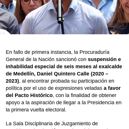
Quinte
por
partici
en
política
mientr
ejercía
como
En fallo de primera instancia, la Procuraduría
alcalde
de
General de la Nación sancionó con
suspensión e
Medellí
inhabilidad especial de seis meses al exalcalde
de Medellín, Daniel Quintero Calle (2020 –
2023)
, al encontrar probada su participación en
política por el uso de expresiones veladas
a favor
del Pacto Histórico
, con la finalidad de obtener
apoyo a la aspiración de llegar a la Presidencia en
la primera vuelta electoral.
La Sala Disciplinaria de Juzgamiento de