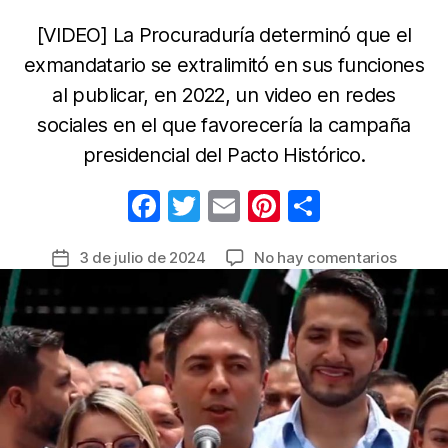
[VIDEO] La Procuraduría determinó que el
exmandatario se extralimitó en sus funciones
al publicar, en 2022, un video en redes
sociales en el que favorecería la campaña
presidencial del Pacto Histórico.
F
T
E
Pi
C
a
w
m
nt
o
en
3 de julio de 2024
No hay comentarios
Fecha
c
itt
ail
er
m
Suspen
de
e
er
e
p
de
la
seis
b
st
ar
entrada
meses
o
tir
en
o
contra
de
k
Daniel