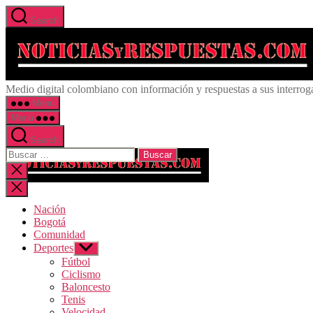
Saltar al contenido
Search
Medio digital colombiano con información y respuestas a sus interrog
Menú
Menú
Search
Buscar:
Cerrar la búsqueda
Nación
Bogotá
Comunidad
Deportes
Mostrar el submenú
Fútbol
Ciclismo
Baloncesto
Tenis
Velocidad