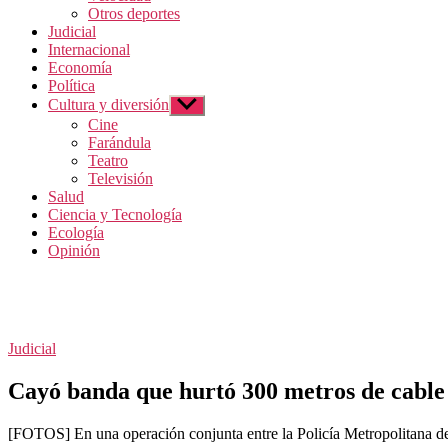
Otros deportes
Judicial
Internacional
Economía
Política
Cultura y diversión
Mostrar el submenú
Cine
Farándula
Teatro
Televisión
Salud
Ciencia y Tecnología
Ecología
Opinión
Categorías
Judicial
Cayó banda que hurtó 300 metros de cable d
[FOTOS] En una operación conjunta entre la Policía Metropolitana de B