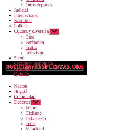
Otros deportes
Judicial
Internacional
Economía
Política
Cultura y diversión
Mostrar el submenú
Cine
Farándula
Teatro
Televisión
Salud
Ciencia y Tecnología
Ecología
Opinión
Nación
Bogotá
Comunidad
Deportes
Mostrar el submenú
Fútbol
Ciclismo
Baloncesto
Tenis
Velocidad