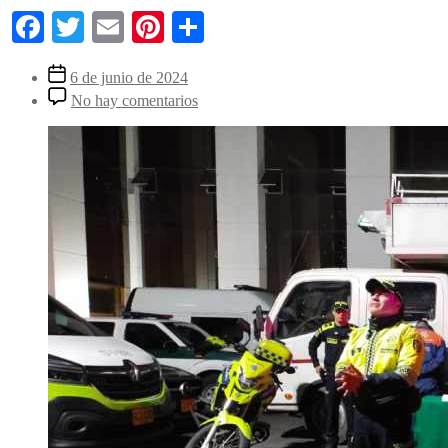
Facebook
Twitter
Email
Pinterest
Compartir
Fecha de la entrada
6 de junio de 2024
en Cayó banda que hurtó 300 metros de 
No hay comentarios