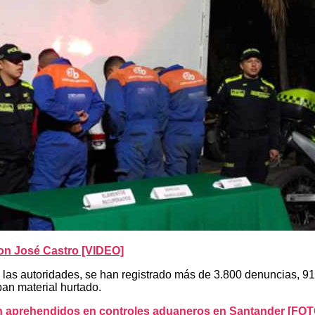
on José Castro [VIDEO]
 las autoridades, se han registrado más de 3.800 denuncias, 9
ban material hurtado.
on aprehendidos en controles aduaneros en Santander [FO