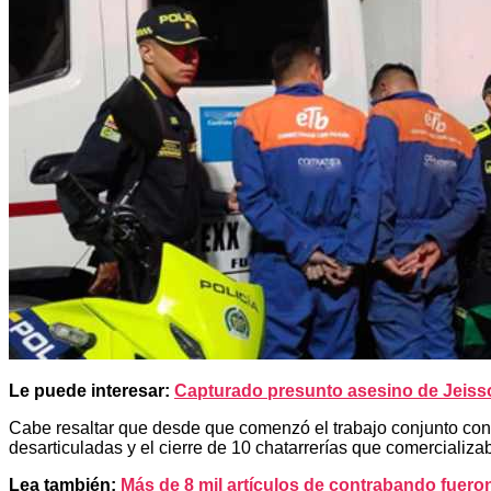
Le puede interesar:
Capturado presunto asesino de Jeiss
Cabe resaltar que desde que comenzó el trabajo conjunto con
desarticuladas y el cierre de 10 chatarrerías que comercializa
Lea también:
Más de 8 mil artículos de contrabando fuer