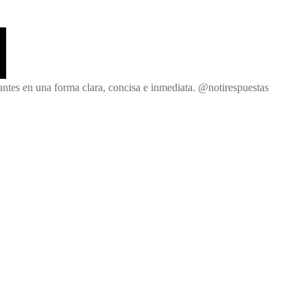
Noticias y Respuestas
antes en una forma clara, concisa e inmediata. @notirespuestas