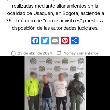
realizadas mediante allanamientos en la
localidad de Usaquén, en Bogotá, asciende a
36 el número de “narcos invisibles” puestos a
disposición de las autoridades judiciales.
F
T
E
Pi
C
a
w
m
nt
o
en
23 de abril de 2024
No hay comentarios
Fecha
c
itt
ail
er
m
Cayer
de
e
er
e
p
alias
la
“Ramó
b
st
ar
entrada
Acuña
o
tir
y
o
“El
Paisa”,
k
solici
en
extrad