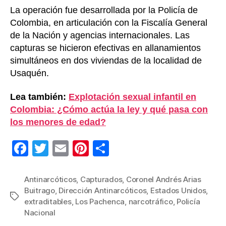
La operación fue desarrollada por la Policía de
Colombia, en articulación con la Fiscalía General
de la Nación y agencias internacionales. Las
capturas se hicieron efectivas en allanamientos
simultáneos en dos viviendas de la localidad de
Usaquén.
Lea también:
Explotación sexual infantil en
Colombia: ¿Cómo actúa la ley y qué pasa con
los menores de edad?
F
T
E
Pi
C
a
wi
m
nt
o
c
tt
ail
er
m
Antinarcóticos
,
Capturados
,
Coronel Andrés Arias
Buitrago
,
Dirección Antinarcóticos
,
Estados Unidos
,
e
er
e
p
Etiquetas
extraditables
,
Los Pachenca
,
narcotráfico
,
Policía
b
st
ar
Nacional