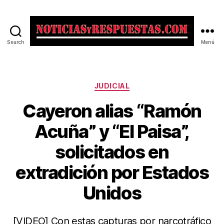
Search
Menú
Noticias
y
Respuestas
Categorías
JUDICIAL
Cayeron alias “Ramón
Acuña” y “El Paisa”,
solicitados en
extradición por Estados
Unidos
[VIDEO] Con estas capturas por narcotráfico