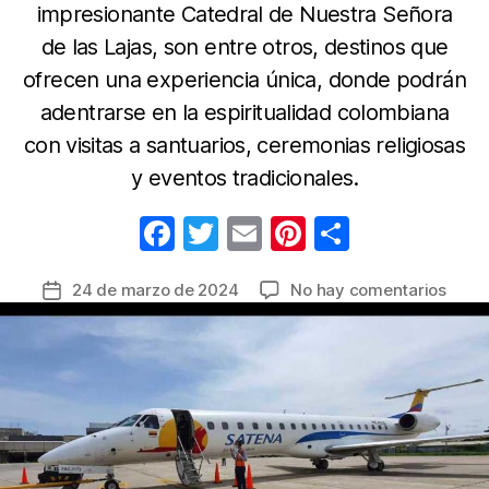
impresionante Catedral de Nuestra Señora
de las Lajas, son entre otros, destinos que
ofrecen una experiencia única, donde podrán
adentrarse en la espiritualidad colombiana
con visitas a santuarios, ceremonias religiosas
y eventos tradicionales.
F
T
E
Pi
C
a
w
m
nt
o
en
24 de marzo de 2024
No hay comentarios
Fecha
c
itt
ail
er
m
Los
de
e
er
e
p
imper
la
desti
b
st
ar
entrada
relig
o
tir
en
o
Colo
para 
k
en