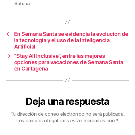
e
er
e
p
Satena
b
st
ar
o
tir
o
←
En Semana Santa se evidencia la evolución de
k
la tecnología y el uso de la Inteligencia
Artificial
→
“Stay All Inclusive”, entre las mejores
opciones para vacaciones de Semana Santa
en Cartagena
Deja una respuesta
Tu dirección de correo electrónico no será publicada.
Los campos obligatorios están marcados con
*