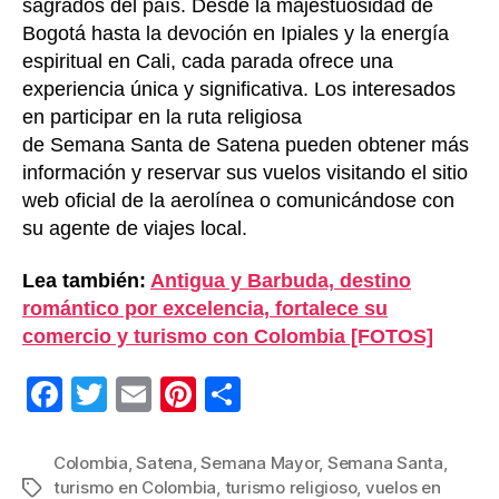
sagrados del país. Desde la majestuosidad de
Bogotá hasta la devoción en Ipiales y la energía
espiritual en Cali, cada parada ofrece una
experiencia única y significativa. Los interesados
en participar en la ruta religiosa
de Semana Santa de Satena pueden obtener más
información y reservar sus vuelos visitando el sitio
web oficial de la aerolínea o comunicándose con
su agente de viajes local.
Lea también:
Antigua y Barbuda, destino
romántico por excelencia, fortalece su
comercio y turismo con Colombia [FOTOS]
F
T
E
Pi
C
a
wi
m
nt
o
c
tt
ail
er
m
Colombia
,
Satena
,
Semana Mayor
,
Semana Santa
,
turismo en Colombia
,
turismo religioso
,
vuelos en
Etiquetas