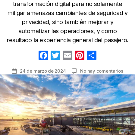
transformación digital para no solamente
mitigar amenazas cambiantes de seguridad y
privacidad, sino también mejorar y
automatizar las operaciones, y como
resultado la experiencia general del pasajero.
F
T
E
Pi
C
a
w
m
nt
o
en
24 de marzo de 2024
No hay comentarios
Fecha
c
itt
ail
er
m
En
de
e
er
e
p
temp
la
alta
b
st
ar
entrada
los
o
tir
aerop
o
enfre
el
k
desaf
de