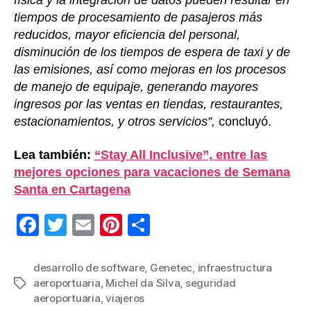
física y la integración de datos pueden resultar en
tiempos de procesamiento de pasajeros más
reducidos, mayor eficiencia del personal,
disminución de los tiempos de espera de taxi y de
las emisiones, así como mejoras en los procesos
de manejo de equipaje, generando mayores
ingresos por las ventas en tiendas, restaurantes,
estacionamientos, y otros servicios”,
concluyó.
Lea también:
“Stay All Inclusive”, entre las
mejores opciones para vacaciones de Semana
Santa en Cartagena
F
T
E
Pi
C
a
wi
m
nt
o
c
tt
ail
er
m
desarrollo de software
,
Genetec
,
infraestructura
aeroportuaria
,
Michel da Silva
,
seguridad
Etiquetas
e
er
e
p
aeroportuaria
,
viajeros