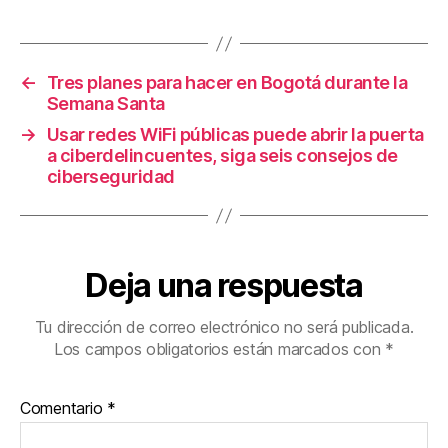
b
st
ar
o
tir
o
←
Tres planes para hacer en Bogotá durante la
k
Semana Santa
→
Usar redes WiFi públicas puede abrir la puerta
a ciberdelincuentes, siga seis consejos de
ciberseguridad
Deja una respuesta
Tu dirección de correo electrónico no será publicada.
Los campos obligatorios están marcados con
*
Comentario
*