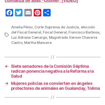
confianza de alias “Otoniel” [VIDEO]
F
T
E
Pi
C
a
wi
m
nt
o
c
tt
ail
er
m
Amelia Pérez
,
Corte Suprema de Justicia
,
elección
del Fiscal General
,
Fiscal General
,
Francisco Barbosa
,
e
er
e
p
Etiquetas
Luz Adriana Camargo
,
Magistrado Gerson Chaverra
b
st
ar
Castro
,
Martha Mancera
o
tir
o
k
←
Siete senadores de la Comisión Séptima
radican ponencia negativa a la Reforma a la
Salud
→
Mujeres policías se convierten en ángeles
protectores de animales en Gualanday, Tolima