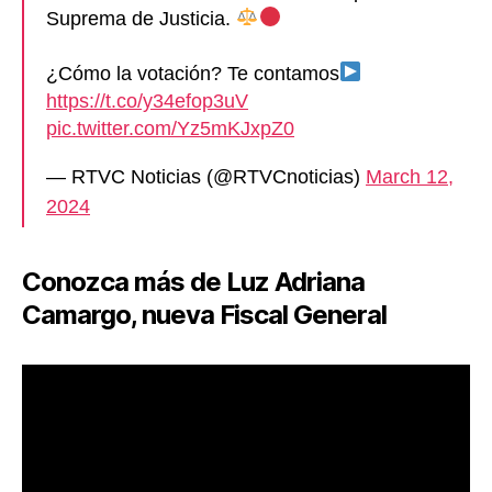
Suprema de Justicia.
¿Cómo la votación? Te contamos
https://t.co/y34efop3uV
pic.twitter.com/Yz5mKJxpZ0
— RTVC Noticias (@RTVCnoticias)
March 12,
2024
Conozca más de Luz Adriana
Camargo, nueva Fiscal General