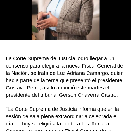
k
Adria
Cama
como
nuev
Fiscal
Gener
de
la
Nació
La Corte Suprema de Justicia logró llegar a un
consenso para elegir a la nueva Fiscal General de
la Nación, se trata de Luz Adriana Camargo, quien
hacía parte de la terna que presentó el presidente
Gustavo Petro, así lo anunció este martes el
presidente del tribunal Gerson Chaverra Castro.
“La Corte Suprema de Justicia informa que en la
sesión de sala plena extraordinaria celebrada el
día de hoy se eligió a la doctora Luz Adriana
Camargo como la nueva Fiscal General de la