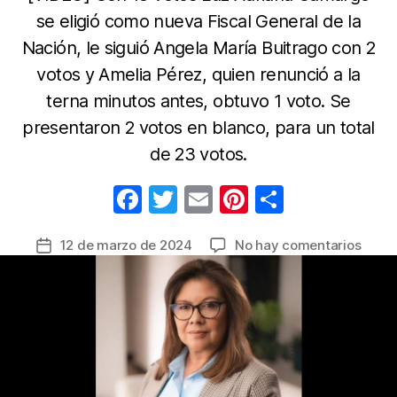
se eligió como nueva Fiscal General de la
Nación, le siguió Angela María Buitrago con 2
votos y Amelia Pérez, quien renunció a la
terna minutos antes, obtuvo 1 voto. Se
presentaron 2 votos en blanco, para un total
de 23 votos.
F
T
E
Pi
C
a
w
m
nt
o
en
12 de marzo de 2024
No hay comentarios
Fecha
c
itt
ail
er
m
Corte
de
e
er
e
p
Supr
la
de
b
st
ar
entrada
Justi
o
tir
eligió
o
a
Luz