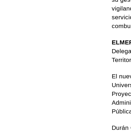
vigila
servic
combus
ELME
Delega
Territor
El nue
Univer
Proyec
Admini
Públic
Durán 