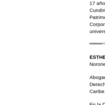
17 año
Cundin
Patrim
Corpora
univer
E
ESTHE
Norori
Abogad
Derech
Caribe
En la D