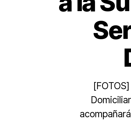
a la S
Ser
[FOTOS] 
Domicilia
acompañarán