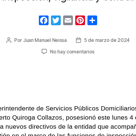
F
T
E
Pi
C
a
wi
m
nt
o
c
tt
ail
er
m
Por
Juan Manuel Neissa
5 de marzo de 2024
Autor
Fecha
e
er
e
p
de
de
en
No hay comentarios
la
la
b
st
ar
Llegan
entrada
entrada
nuevos
o
tir
directivos
o
a
k
la
Superintendencia
de
erintendente de Servicios Públicos Domiciliario
Servicios
rto Quiroga Collazos, posesionó este lunes 4
Públicos
Domiciliarios
a nuevos directivos de la entidad que acompa
tión en el marco de las funciones de inspecció