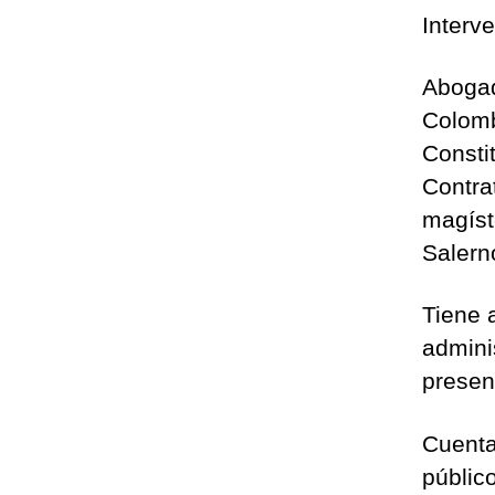
Interv
Abogad
Colomb
Consti
Contra
magíste
Salern
Tiene 
admini
presen
Cuenta
públic