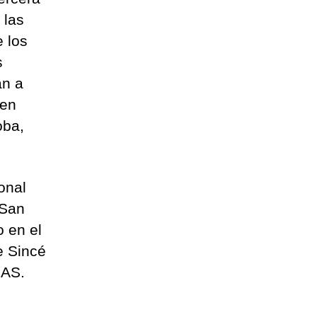
 las
 los
s
an a
 en
oba,
onal
 San
 en el
e Sincé
SAS.