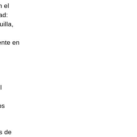
n el
ad:
illa,
ente en
l
os
s de