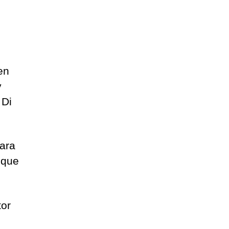
en
y
 Di
ara
 que
tor