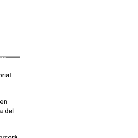
eza
orial
 en
a del
jercerá