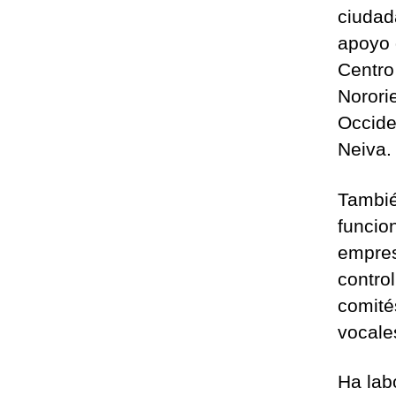
ciudada
apoyo d
Centro
Norori
Occide
Neiva.
Tambié
funcion
empres
contro
comités
vocale
Ha lab