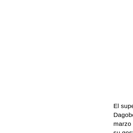
El sup
Dagobe
marzo 
su ges