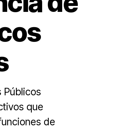
ncia de
icos
s
 Públicos
ctivos que
funciones de