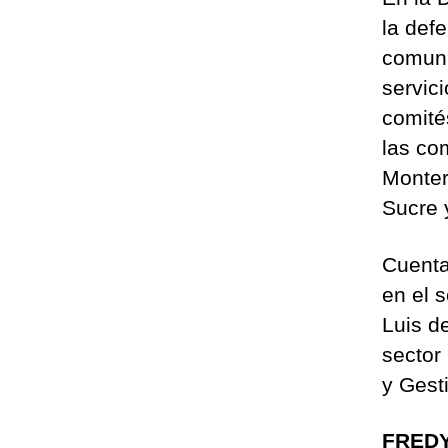
la def
comuni
servic
comité
las com
Monter
Sucre 
Cuenta
en el 
Luis d
sector
y Gest
FREDY