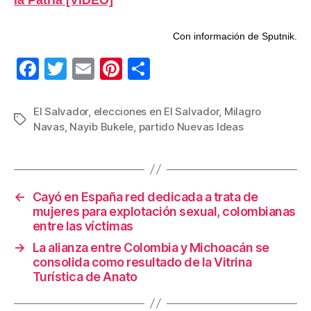
Con información de Sputnik.
F
T
E
Pi
C
a
wi
m
nt
o
c
tt
ail
er
m
El Salvador
,
elecciones en El Salvador
,
Milagro
Etiquetas
Navas
,
Nayib Bukele
,
partido Nuevas Ideas
e
er
e
p
b
st
ar
o
tir
←
Cayó en España red dedicada a trata de
o
mujeres para explotación sexual, colombianas
k
entre las víctimas
→
La alianza entre Colombia y Michoacán se
consolida como resultado de la Vitrina
Turística de Anato