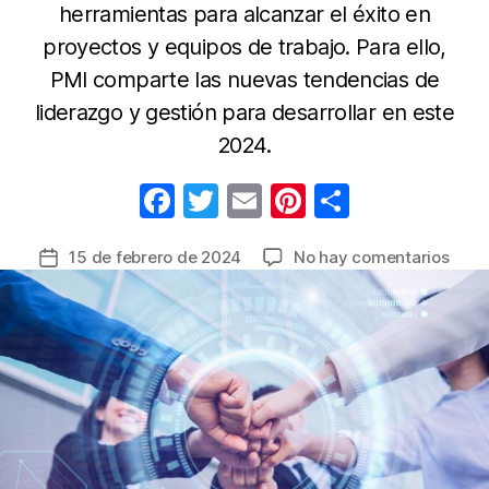
herramientas para alcanzar el éxito en
proyectos y equipos de trabajo. Para ello,
PMI comparte las nuevas tendencias de
liderazgo y gestión para desarrollar en este
2024.
F
T
E
Pi
C
a
w
m
nt
o
en
15 de febrero de 2024
No hay comentarios
Fecha
c
itt
ail
er
m
Nunc
de
e
er
e
p
es
la
tard
b
st
ar
entrada
para
o
tir
aplic
o
buen
práct
k
en
su