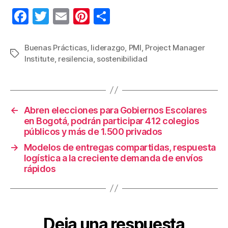
F
T
E
Pi
C
a
wi
m
nt
o
c
tt
ail
er
m
Buenas Prácticas
,
liderazgo
,
PMI
,
Project Manager
Etiquetas
Institute
,
resilencia
,
sostenibilidad
e
er
e
p
b
st
ar
o
tir
←
Abren elecciones para Gobiernos Escolares
o
en Bogotá, podrán participar 412 colegios
k
públicos y más de 1.500 privados
→
Modelos de entregas compartidas, respuesta
logística a la creciente demanda de envíos
rápidos
Deja una respuesta