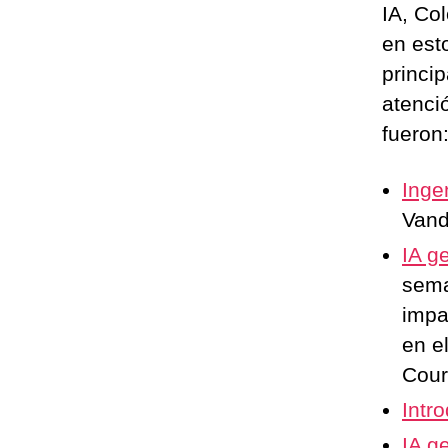
IA, Co
en est
princi
atenci
fueron
Inge
Vand
IA g
sema
impa
en e
Cour
Intr
IA g