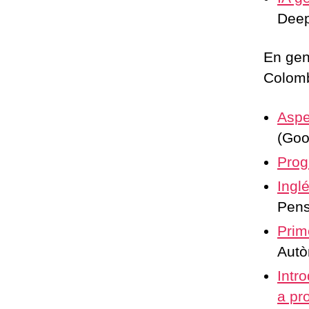
Deep
En gen
Colomb
Aspe
(G
Prog
Ingl
Pen
Prim
Autò
Intr
a pr