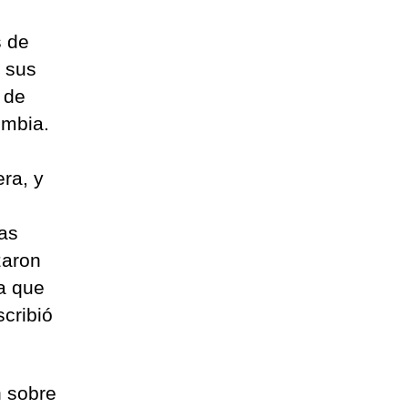
s de
 sus
 de
ombia.
ra, y
as
zaron
a que
cribió
n sobre