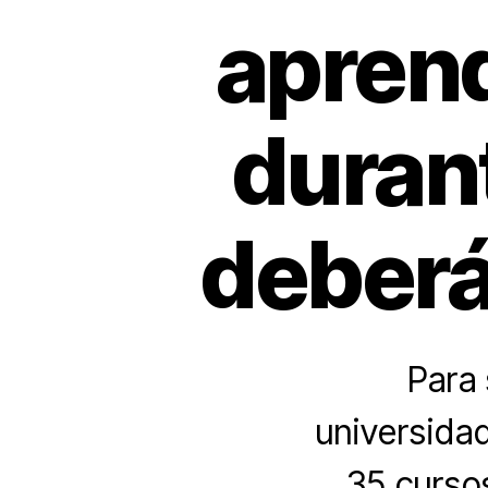
aprend
durant
deberá
Para 
universidad
35 cursos