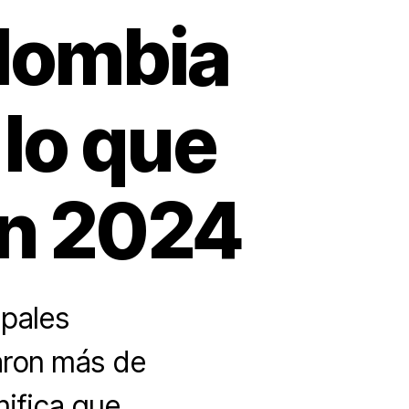
olombia
 lo que
en 2024
ipales
zaron más de
nifica que