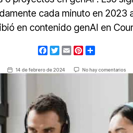
damente cada minuto en 2023 a
ribió en contenido genAI en Cour
F
T
E
Pi
C
a
wi
m
nt
o
c
tt
ail
er
m
en
14 de febrero de 2024
No hay comentarios
Fecha
e
er
e
p
Cou
de
rev
la
b
st
ar
las
entrada
o
tir
ten
o
de
apr
k
en
Co