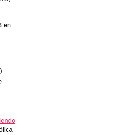
3 en
s)
e
diendo
ólica