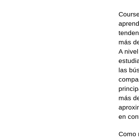
Course
aprend
tenden
más de
A nive
estudi
las bú
compar
princi
más de
aproxi
en con
Como r