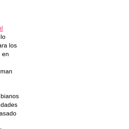
el
ulo
ara los
s en
rman
mbianos
lidades
basado