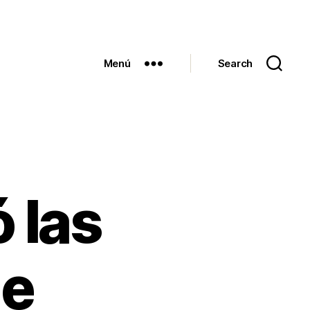
Menú
Search
 las
de