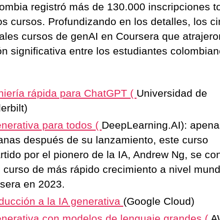
lombia registró más de 130.000 inscripciones t
os cursos. Profundizando en los detalles, los c
pales cursos de genAI en Coursera que atrajer
ón significativa entre los estudiantes colombia
:
niería rápida para ChatGPT
(
Universidad de
erbilt)
enerativa para todos
(
DeepLearning.AI): apena
nas después de su lanzamiento, este curso
rtido por el pionero de la IA, Andrew Ng, se con
l curso de más rápido crecimiento a nivel mund
sera en 2023.
oducción a la IA generativa
(Google Cloud)
enerativa con modelos de lenguaje grandes
(
A