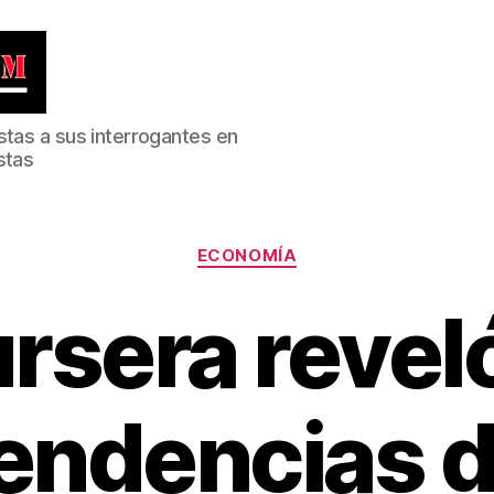
stas a sus interrogantes en
stas
Categorías
ECONOMÍA
rsera reveló
endencias 