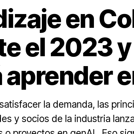
izaje en C
e el 2023 y
 aprender 
satisfacer la demanda, las princ
es y socios de la industria lan
 o proyectos en genAI . Eso sig