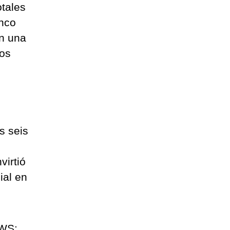
otales
inco
on una
nos
s seis
virtió
ial en
WS;