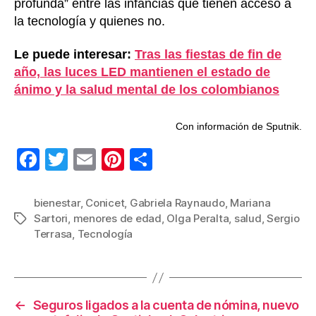
profunda” entre las infancias que tienen acceso a
la tecnología y quienes no.
Le puede interesar:
Tras las fiestas de fin de
año, las luces LED mantienen el estado de
ánimo y la salud mental de los colombianos
Con información de Sputnik.
F
T
E
Pi
C
a
wi
m
nt
o
c
tt
ail
er
m
bienestar
,
Conicet
,
Gabriela Raynaudo
,
Mariana
Sartori
,
menores de edad
,
Olga Peralta
,
salud
,
Sergio
Etiquetas
e
er
e
p
Terrasa
,
Tecnología
b
st
ar
o
tir
o
←
Seguros ligados a la cuenta de nómina, nuevo