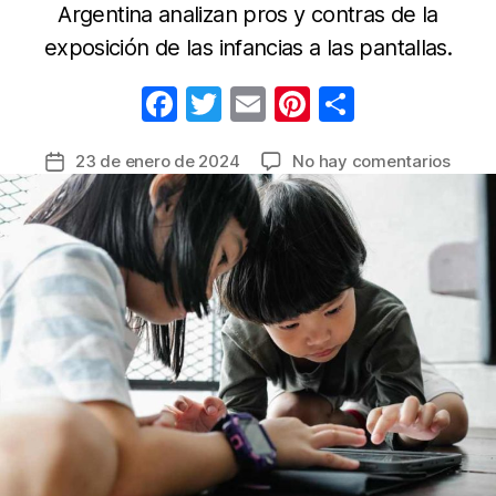
Argentina analizan pros y contras de la
exposición de las infancias a las pantallas.
F
T
E
Pi
C
a
w
m
nt
o
en
23 de enero de 2024
No hay comentarios
Fecha
c
itt
ail
er
m
Cuid
de
e
er
e
p
con
la
la
b
st
ar
entrada
relac
o
tir
“alien
o
de
los
k
meno
de
edad
con
la
tecno