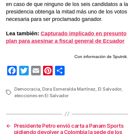
en caso de que ninguno de los seis candidatos a la
presidencia obtenga la mitad más uno de los votos
necesaria para ser proclamado ganador.
Lea también:
Capturado implicado en presunto
plan para asesinar a fiscal general de Ecuador
Con información de Sputnik.
F
T
E
Pi
C
a
wi
m
nt
o
c
tt
ail
er
m
Democracia
,
Dora Esmeralda Martínez
,
El Salvador
,
Etiquetas
elecciones en El Salvador
e
er
e
p
b
st
ar
o
tir
←
Presidente Petro envió carta a Panam Sports
o
pidiendo devolver a Colombia la sede de los