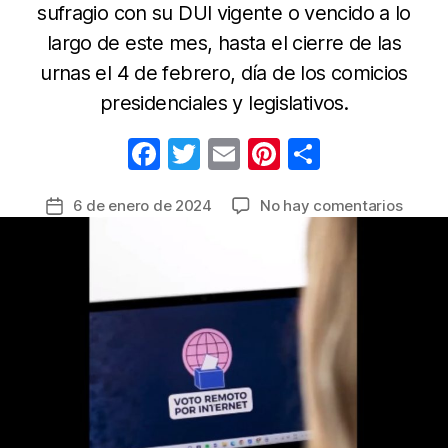
sufragio con su DUI vigente o vencido a lo
largo de este mes, hasta el cierre de las
urnas el 4 de febrero, día de los comicios
presidenciales y legislativos.
F
T
E
Pi
C
a
w
m
nt
o
en
6 de enero de 2024
No hay comentarios
Fecha
c
itt
ail
er
m
Votan
de
e
er
e
p
radic
la
en
b
st
ar
entrada
el
o
tir
extran
o
inician
las
k
elecci
en
El
Salva