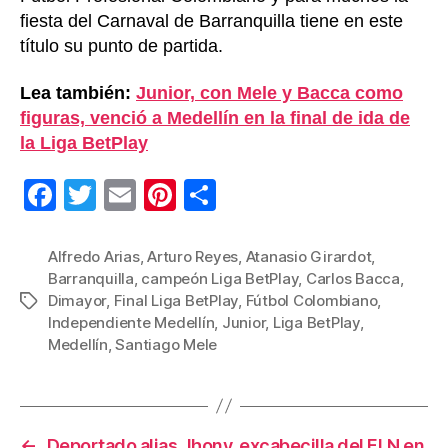
fiesta del Carnaval de Barranquilla tiene en este
título su punto de partida.
Lea también:
Junior, con Mele y Bacca como
figuras, venció a Medellín en la final de ida de
la Liga BetPlay
F
T
E
Pi
C
a
wi
m
nt
o
c
tt
ail
er
m
Alfredo Arias
,
Arturo Reyes
,
Atanasio Girardot
,
Barranquilla
,
campeón Liga BetPlay
,
Carlos Bacca
,
e
er
e
p
Dimayor
,
Final Liga BetPlay
,
Fútbol Colombiano
,
Etiquetas
b
st
ar
Independiente Medellín
,
Junior
,
Liga BetPlay
,
Medellín
,
Santiago Mele
o
tir
o
k
←
Deportado alias Jhony, excabecilla del ELN en