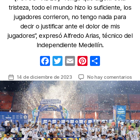
tristeza, todo el mundo hizo lo suficiente, los
jugadores corrieron, no tengo nada para
decir o justificar ante el dolor de mis
jugadores”, expresó Alfredo Arias, técnico del
Independiente Medellín.
F
T
E
Pi
C
a
w
m
nt
o
en
14 de diciembre de 2023
No hay comentarios
Fecha
c
itt
ail
er
m
Juni
de
e
er
e
p
tra
la
cua
b
st
ar
entrada
año
o
tir
de
o
seq
cum
k
el
sue