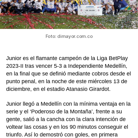
de
la
10ª
estr
al
Foto: dimayor.com.co
ven
al
Med
Junior es el flamante campeón de la Liga BetPlay
por
2023-II tras vencer 5-3 a Independiente Medellín,
pen
en la final que se definió mediante cobros desde el
punto penal, en la noche de este miércoles 13 de
diciembre, en el estadio Atanasio Girardot.
Junior llegó a Medellín con la mínima ventaja en la
serie y el ‘Poderoso de la Montaña’, frente a su
gente, salió a la cancha con la clara intención de
voltear las cosas y en los 90 minutos conseguir el
triunfo. Así lo demostró con goles, en primera