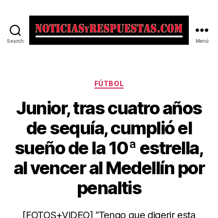
Search
Menú
Noticias
y
Respuestas
Categorías
FÚTBOL
Junior, tras cuatro años
de sequía, cumplió el
sueño de la 10ª estrella,
al vencer al Medellín por
penaltis
[FOTOS+VIDEO] “Tengo que digerir esta