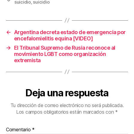
suicidio
,
suicidio
e
er
e
p
b
st
ar
o
tir
←
Argentina decreta estado de emergencia por
o
encefalomielitis equina [VIDEO]
k
→
El Tribunal Supremo de Rusia reconoce al
movimiento LGBT como organización
extremista
Deja una respuesta
Tu dirección de correo electrónico no será publicada.
Los campos obligatorios están marcados con
*
Comentario
*