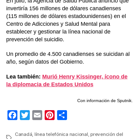
En julio, la Agencia de Salud Pública anunció que
invertiría 156 millones de dólares canadienses
(115 millones de dólares estadounidenses) en el
Centro de Adicciones y Salud Mental para
establecer y gestionar la línea nacional de
prevención del suicidio.
Un promedio de 4.500 canadienses se suicidan al
año, según datos del Gobierno.
Lea también:
Murió Henry Kissinger, ícono de
la diplomacia de Estados Unidos
Con información de Sputnik.
F
T
E
Pi
C
a
wi
m
nt
o
c
tt
ail
er
m
Canadá
,
línea telefónica nacional
,
prevención del
Etiquetas