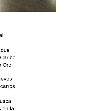
el
s que
 Caribe
e Oro.
nuevos
 carros
busca
s en la