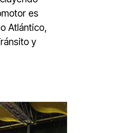
tomotor es
o Atlántico,
ránsito y
n
utofest
023
n
arranquilla,