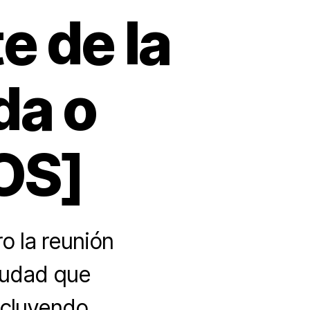
e de la
da o
OS]
o la reunión
ciudad que
ncluyendo