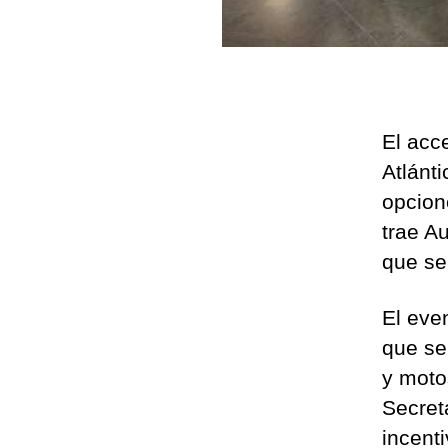
El acce
Atlánt
opcion
trae Au
que se
El eve
que se
y moto
Secret
incenti