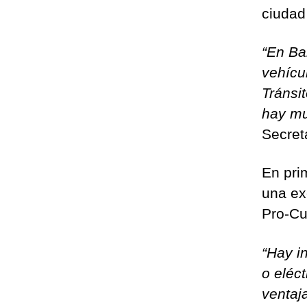
ciudad
“En Ba
vehícu
Tránsi
hay mu
Secreta
En pri
una exe
Pro-Cul
“Hay in
o eléct
ventaj