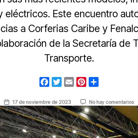
y eléctricos. Este encuentro au
cias a Corferias Caribe y Fenalc
olaboración de la Secretaría de T
Transporte.
F
T
E
Pi
C
a
wi
m
nt
o
c
tt
ail
er
m
e
17 de noviembre de 2023
No hay comentarios
Fecha
e
er
e
p
A
de
2
la
b
st
ar
e
entrada
o
tir
B