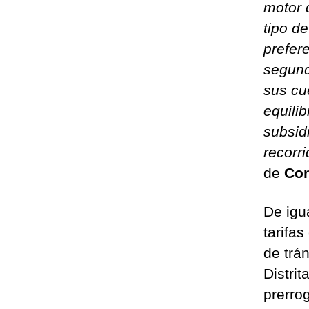
motor 
tipo d
prefere
segund
sus cue
equilib
subsid
recorri
de
Cor
De igu
tarifa
de trá
Distri
prerro