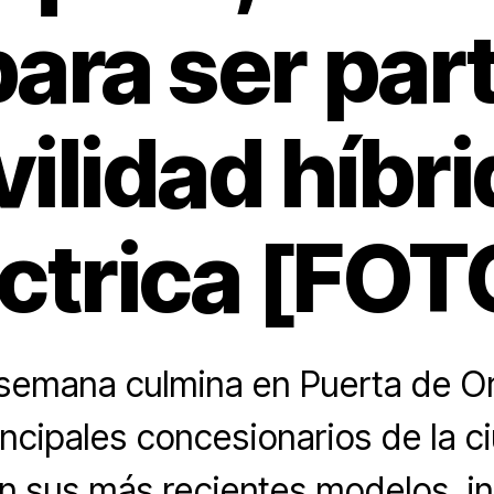
para ser part
ilidad híbri
éctrica [FOT
 semana culmina en Puerta de Or
incipales concesionarios de la 
n sus más recientes modelos, i