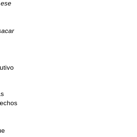
 ese
sacar
cutivo
as
rechos
ue