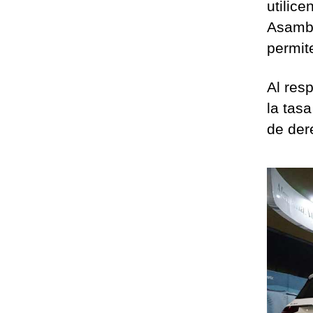
utilice
Asambl
permit
Al res
la tasa
de der