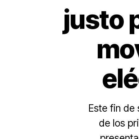
justo 
mov
el
Este fin de
de los pr
presenta