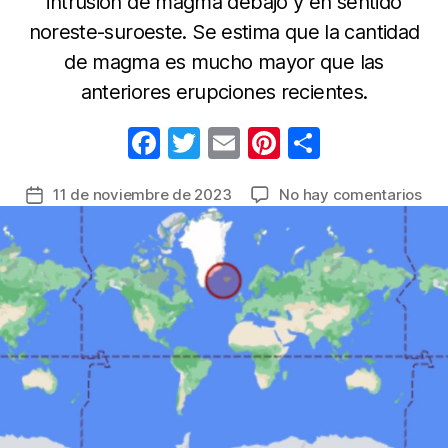
intrusión de magma debajo y en sentido
noreste-suroeste. Se estima que la cantidad
de magma es mucho mayor que las
anteriores erupciones recientes.
F
T
E
Pi
C
a
w
m
nt
o
en
11 de noviembre de 2023
No hay comentarios
Fecha
c
itt
ail
er
m
Isl
de
e
er
e
p
la
la
ciu
b
st
ar
entrada
de
o
tir
Gri
o
por
rie
k
de
eru
vol