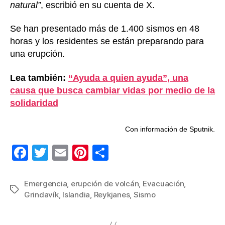
natural”
, escribió en su cuenta de X.
Se han presentado más de 1.400 sismos en 48
horas y los residentes se están preparando para
una erupción.
Lea también:
“Ayuda a quien ayuda”, una
causa que busca cambiar vidas por medio de la
solidaridad
Con información de Sputnik.
F
T
E
Pi
C
a
wi
m
nt
o
c
tt
ail
er
m
Emergencia
,
erupción de volcán
,
Evacuación
,
Etiquetas
Grindavík
,
Islandia
,
Reykjanes
,
Sismo
e
er
e
p
b
st
ar