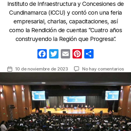
Instituto de Infraestructura y Concesiones de
Cundinamarca (ICCU) y contó con una feria
empresarial, charlas, capacitaciones, así
como la Rendición de cuentas “Cuatro años
construyendo la Región que Progresa”.
F
T
E
Pi
C
a
w
m
nt
o
en
10 de noviembre de 2023
No hay comentarios
Fecha
c
itt
ail
er
m
Así
de
e
er
e
p
cul
la
la
b
st
ar
entrada
pri
o
tir
Se
o
de
la
k
Inf
en