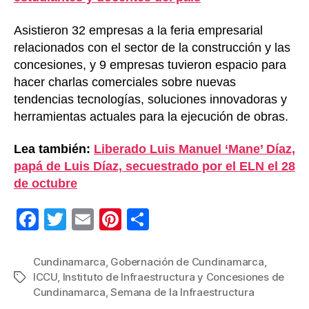
Asistieron 32 empresas a la feria empresarial
relacionados con el sector de la construcción y las
concesiones, y 9 empresas tuvieron espacio para
hacer charlas comerciales sobre nuevas
tendencias tecnologías, soluciones innovadoras y
herramientas actuales para la ejecución de obras.
Lea también:
Liberado Luis Manuel ‘Mane’ Díaz,
papá de Luis Díaz, secuestrado por el ELN el 28
de octubre
F
T
E
Pi
C
a
wi
m
nt
o
c
tt
ail
er
m
Cundinamarca
,
Gobernación de Cundinamarca
,
ICCU
,
Instituto de Infraestructura y Concesiones de
Etiquetas
e
er
e
p
Cundinamarca
,
Semana de la Infraestructura
b
st
ar