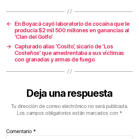
o
tir
o
←
En Boyacá cayó laboratorio de cocaína que le
k
producía $2 mil 500 millones en ganancias al
‘Clan del Golfo’
→
Capturado alias ‘Cosito’, sicario de ‘Los
Costeños’ que amedrentaba a sus víctimas
con granadas y armas de fuego
Deja una respuesta
Tu dirección de correo electrónico no será publicada.
Los campos obligatorios están marcados con
*
Comentario
*