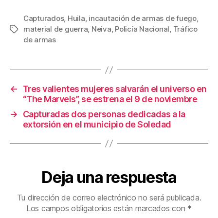
a
wi
m
nt
o
c
tt
ail
er
m
Capturados
,
Huila
,
incautación de armas de fuego
,
material de guerra
,
Neiva
,
Policía Nacional
,
Tráfico
Etiquetas
e
er
e
p
de armas
b
st
ar
o
tir
o
←
Tres valientes mujeres salvarán el universo en
k
“The Marvels”, se estrena el 9 de noviembre
→
Capturadas dos personas dedicadas a la
extorsión en el municipio de Soledad
Deja una respuesta
Tu dirección de correo electrónico no será publicada.
Los campos obligatorios están marcados con
*