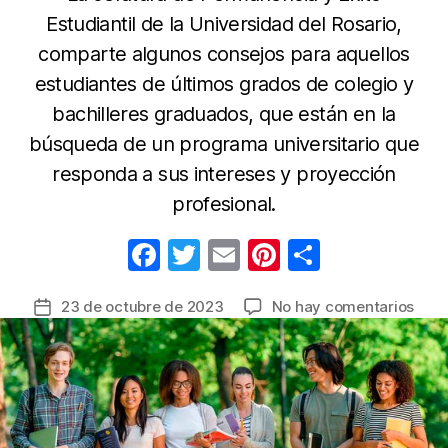
Estudiantil de la Universidad del Rosario,
comparte algunos consejos para aquellos
estudiantes de últimos grados de colegio y
bachilleres graduados, que están en la
búsqueda de un programa universitario que
responda a sus intereses y proyección
profesional.
F
T
E
Pi
C
a
w
m
nt
o
en
23 de octubre de 2023
No hay comentarios
Fecha
c
itt
ail
er
m
No
de
e
er
e
p
pier
la
tiem
b
st
ar
entrada
y
o
tir
dine
o
por