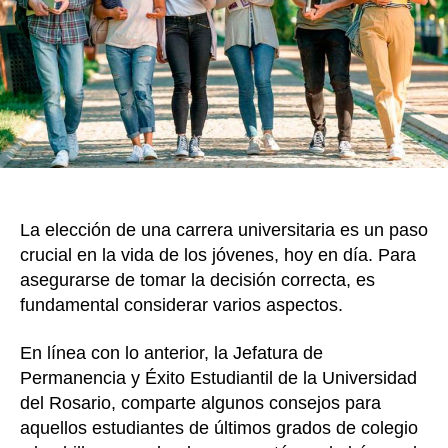
la
k
mal
elec
de
una
carr
unive
siga
esto
5
La elección de una carrera universitaria es un paso
cons
crucial en la vida de los jóvenes, hoy en día. Para
asegurarse de tomar la decisión correcta, es
fundamental considerar varios aspectos.
En línea con lo anterior, la Jefatura de
Permanencia y Éxito Estudiantil de la Universidad
del Rosario, comparte algunos consejos para
aquellos estudiantes de últimos grados de colegio