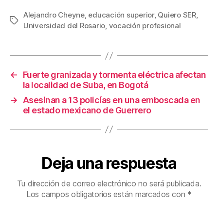
a
wi
m
nt
o
c
tt
ail
er
m
Alejandro Cheyne
,
educación superior
,
Quiero SER
,
Etiquetas
Universidad del Rosario
,
vocación profesional
e
er
e
p
b
st
ar
o
tir
←
Fuerte granizada y tormenta eléctrica afectan
o
la localidad de Suba, en Bogotá
k
→
Asesinan a 13 policías en una emboscada en
el estado mexicano de Guerrero
Deja una respuesta
Tu dirección de correo electrónico no será publicada.
Los campos obligatorios están marcados con
*