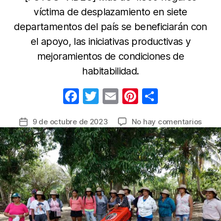
víctima de desplazamiento en siete
departamentos del país se beneficiarán con
el apoyo, las iniciativas productivas y
mejoramientos de condiciones de
habitabilidad.
F
T
E
Pi
C
a
w
m
nt
o
en
9 de octubre de 2023
No hay comentarios
Fecha
c
itt
ail
er
m
Prosp
de
e
er
e
p
Socia
la
inició
b
st
ar
entrada
entr
o
tir
de
o
incen
mone
k
de
Famil