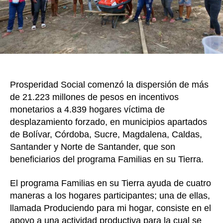
en
su
Tierr
por
$21.2
millo
Prosperidad Social comenzó la dispersión de más
de 21.223 millones de pesos en incentivos
monetarios a 4.839 hogares víctima de
desplazamiento forzado, en municipios apartados
de Bolívar, Córdoba, Sucre, Magdalena, Caldas,
Santander y Norte de Santander, que son
beneficiarios del programa Familias en su Tierra.
El programa Familias en su Tierra ayuda de cuatro
maneras a los hogares participantes; una de ellas,
llamada Produciendo para mi hogar, consiste en el
apoyo a una actividad productiva para la cual se