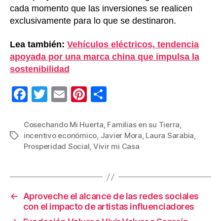
cada momento que las inversiones se realicen
exclusivamente para lo que se destinaron.
Lea también:
Vehículos eléctricos, tendencia
apoyada por una marca china que impulsa la
sostenibilidad
F
T
E
Pi
C
a
wi
m
nt
o
c
tt
ail
er
m
Cosechando Mi Huerta
,
Familias en su Tierra
,
incentivo económico
,
Javier Mora
,
Laura Sarabia
,
Etiquetas
e
er
e
p
Prosperidad Social
,
Vivir mi Casa
b
st
ar
o
tir
o
←
Aproveche el alcance de las redes sociales
k
con el impacto de artistas influenciadores