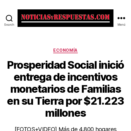
Search
Menú
Noticias
y
Respuestas
Categorías
ECONOMÍA
Prosperidad Social inició
entrega de incentivos
monetarios de Familias
en su Tierra por $21.223
millones
[FOTOS+VIDEO] Más de 4.800 hogares